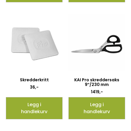
Skredderkritt
KAI Pro skreddersaks
9″/230 mm
36
,-
1419
,-
Legg i
Legg i
handlekurv
handlekurv