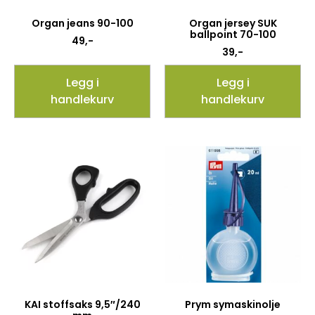
Organ jeans 90-100
Organ jersey SUK
ballpoint 70-100
49
,-
39
,-
Legg i
Legg i
handlekurv
handlekurv
KAI stoffsaks 9,5″/240
Prym symaskinolje