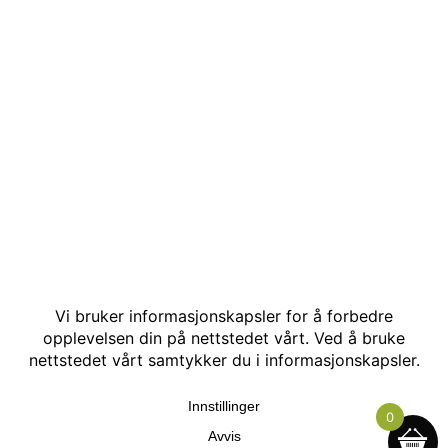
© Kakle AS. Alle rettigheter reservert. Utviklet av:
Hjemmesidehelten
.
0