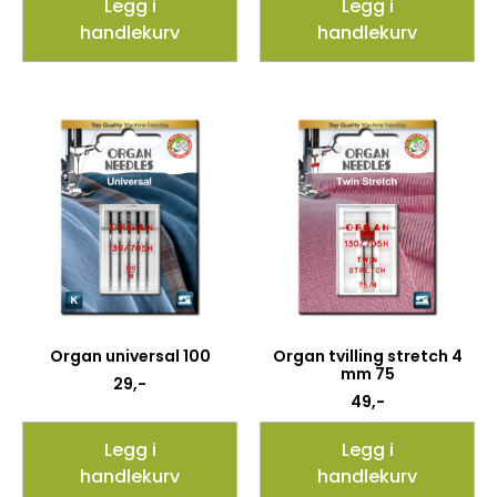
Legg i
Legg i
handlekurv
handlekurv
Organ universal 100
Organ tvilling stretch 4
mm 75
29
,-
49
,-
Legg i
Legg i
handlekurv
handlekurv