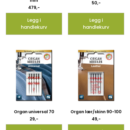
mm
50
,-
479
,-
Legg i
Legg i
handlekurv
handlekurv
Organ universal 70
Organ lær/skinn 90-100
29
,-
49
,-