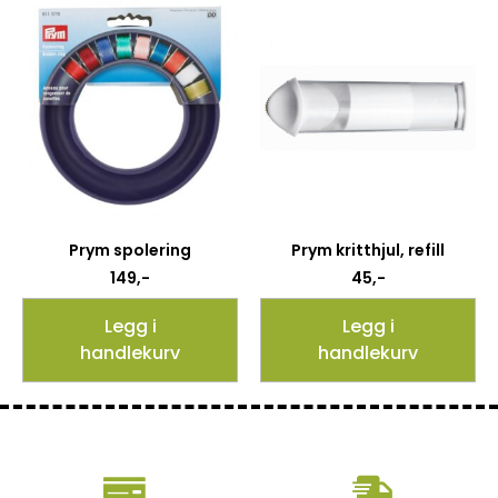
Prym spolering
Prym kritthjul, refill
149
,-
45
,-
Legg i
Legg i
handlekurv
handlekurv