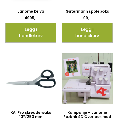
Janome Driva
Gütermann spoleboks
4995
,-
99
,-
Legg i
Legg i
handlekurv
handlekurv
KAI Pro skreddersaks
Kampanje – Janome
10″/250 mm
Fæbrik 4D Overlock med