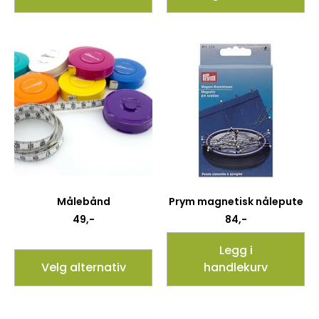
Målebånd
Prym magnetisk nålepute
49
,-
84
,-
Legg i
Velg alternativ
handlekurv