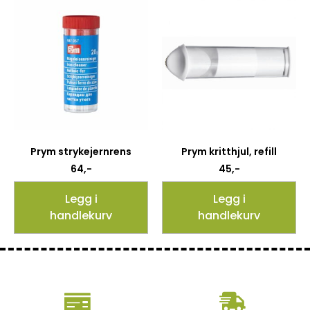
Prym strykejernrens
Prym kritthjul, refill
64
,-
45
,-
Legg i
Legg i
handlekurv
handlekurv