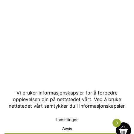
© Kakle AS. Alle rettigheter reservert. Utviklet av:
Hjemmesidehelten
.
0