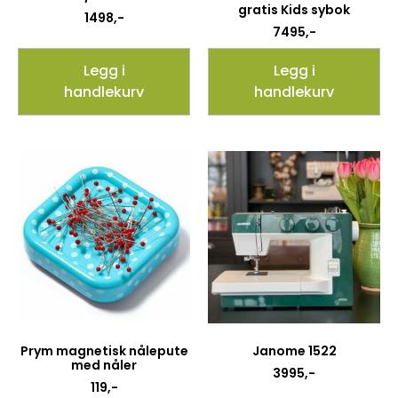
gratis Kids sybok
1498
,-
7495
,-
Legg i
Legg i
handlekurv
handlekurv
Prym magnetisk nålepute
Janome 1522
med nåler
3995
,-
119
,-