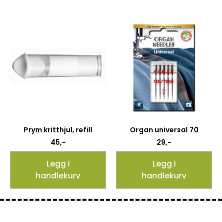
Prym kritthjul, refill
Organ universal 70
45
,-
29
,-
Legg i
Legg i
handlekurv
handlekurv