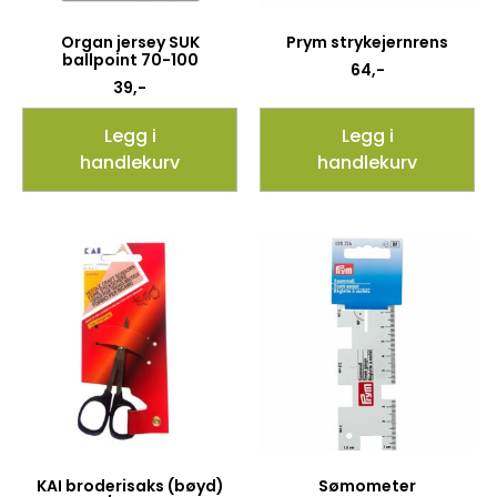
Organ jersey SUK
Prym strykejernrens
ballpoint 70-100
64
,-
39
,-
Legg i
Legg i
handlekurv
handlekurv
KAI broderisaks (bøyd)
Sømometer