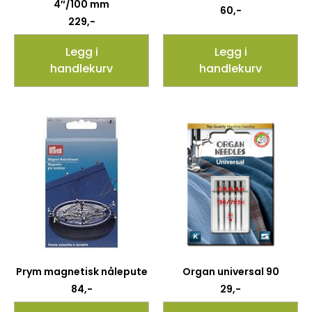
4″/100 mm
60
,-
229
,-
Legg i
Legg i
handlekurv
handlekurv
Prym magnetisk nålepute
Organ universal 90
84
,-
29
,-