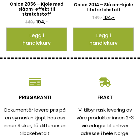
Onion 2056 – Kjole med
Onion 2014 – Slå om-kjole
slåom-effekt til
til stretchstoff
stretchstoff
104
,-
149
,-
104
,-
149
,-
Legg i
Legg i
handlekurv
handlekurv
PRISGARANTI
FRAKT
Dokumentér lavere pris på
Vi tilbyr rask levering av
en symaskin kjøpt hos oss
våre produkter innen 2-3
innen 3 uker, få differansen
virkedager til enhver
tilbakebetalt.
adresse i hele Norge.