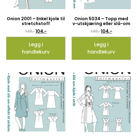
Onion 2001 – Enkel kjole til
Onion 5034 – Topp med
stretchstoff
v-utskjæring eller slå-om
104
,-
104
,-
149
,-
149
,-
Legg i
Legg i
handlekurv
handlekurv