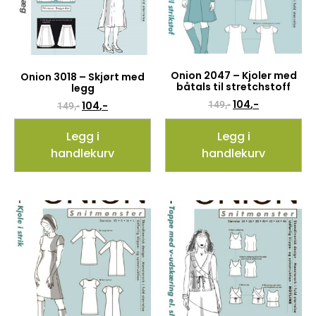
Onion 2047 – Kjoler med
Onion 3018 – Skjørt med
båtals til stretchstoff
legg
104
,-
104
,-
149
,-
149
,-
Legg i
Legg i
handlekurv
handlekurv