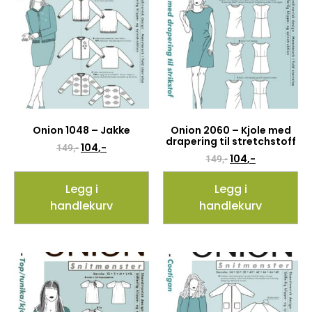
Onion 1048 – Jakke
Onion 2060 – Kjole med
drapering til stretchstoff
104
,-
149
,-
104
,-
149
,-
Legg i
Legg i
handlekurv
handlekurv