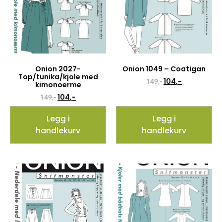
Onion 2027-
Onion 1049 – Coatigan
Top/tunika/kjole med
104
,-
149
,-
kimonoerme
104
,-
149
,-
Legg i
Legg i
handlekurv
handlekurv