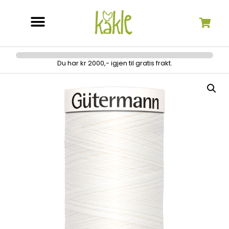
Søk etter:
Du har kr 2000,- igjen til gratis frakt.