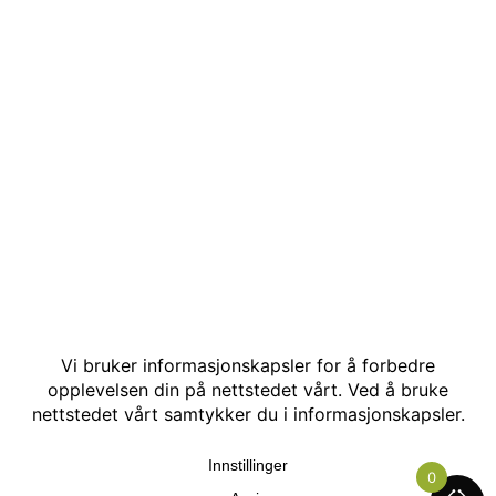
© Kakle AS. Alle rettigheter reservert. Utviklet av:
Hjemmesidehelten
.
0