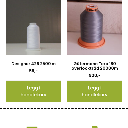
Designer 426 2500 m
Gütermann Tera 180
overlocktråd 20000m
59
,-
900
,-
Legg i
Legg i
handlekurv
handlekurv