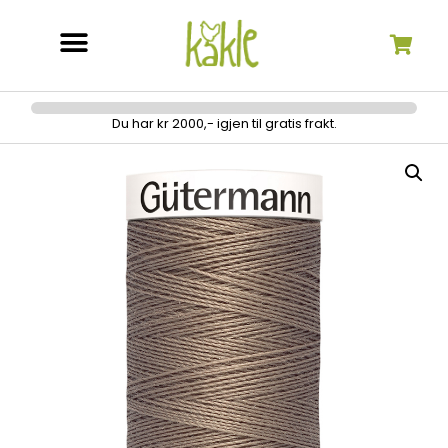
Søk etter:
Du har kr 2000,- igjen til gratis frakt.