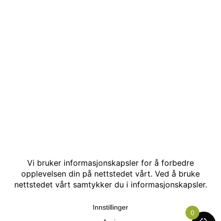
© Kakle AS. Alle rettigheter reservert. Utviklet av:
Hjemmesidehelten
.
0