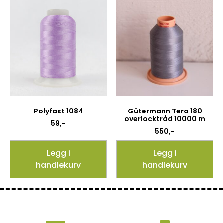
Polyfast 1084
Gütermann Tera 180
overlocktråd 10000 m
59
,-
550
,-
Legg i
Legg i
handlekurv
handlekurv