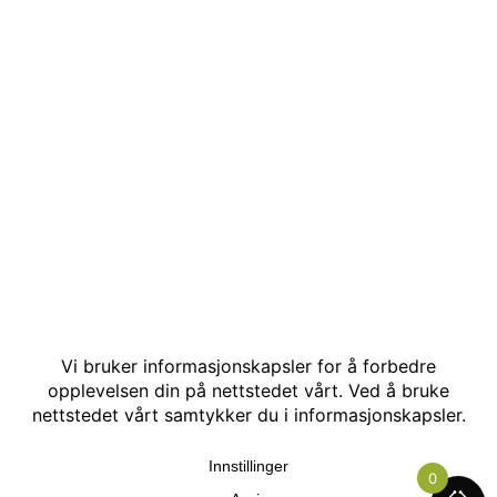
© Kakle AS. Alle rettigheter reservert. Utviklet av:
Hjemmesidehelten
.
0