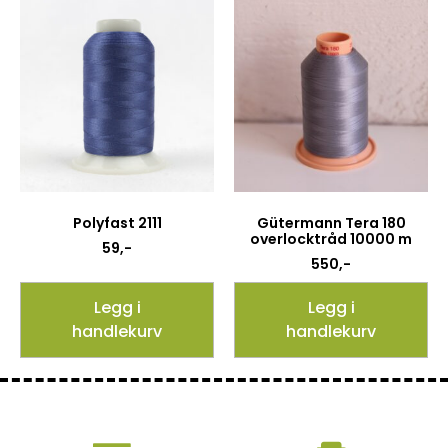
Polyfast 2111
Gütermann Tera 180
overlocktråd 10000 m
59
,-
550
,-
Legg i
Legg i
handlekurv
handlekurv