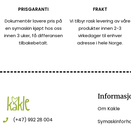
PRISGARANTI
FRAKT
Dokumentér lavere pris på
Vi tilbyr rask levering av våre
en symaskin kjøpt hos oss
produkter innen 2-3
innen 3 uker, få differansen
virkedager til enhver
tilbakebetalt.
adresse i hele Norge.
Informasj
Om Kakle
(+47) 992 28 004
Symaskinforh