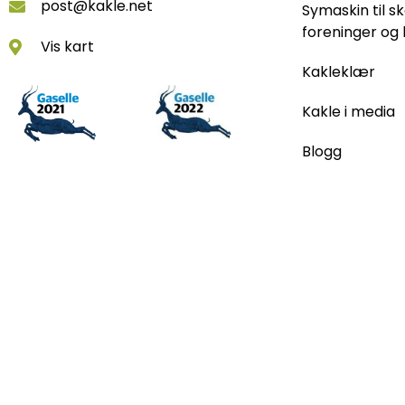
post@kakle.net
Symaskin til sk
foreninger og 
Vis kart
Kakleklær
Kakle i media
Blogg