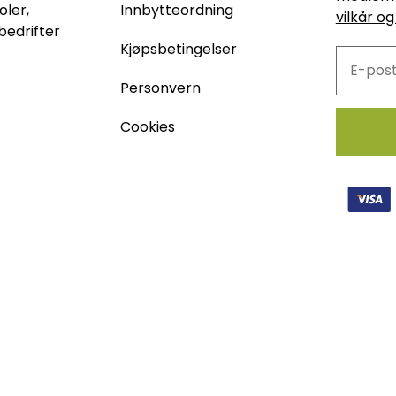
oler,
Innbytteordning
vilkår og
bedrifter
Kjøpsbetingelser
Personvern
Cookies