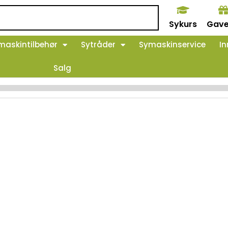
Sykurs
Gave
maskintilbehør
Sytråder
Symaskinservice
In
Salg