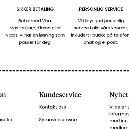
SIKKER BETALING
PERSONLIG SERVICE
Betal med Visa,
Vi tilbyr god personlig
MasterCard, Klarna eller
service i alle våre kanaler,
Vipps. Vi har en løsning som
inkludert i butikk, på telefon
passer for deg.
chat og e-post.
on
Kundeservice
Nyhet
Kontakt oss
Vi deler 
informas
andler
Symaskinservice
med inn 
medlem 