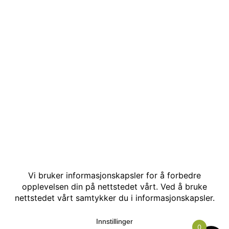
© Kakle AS. Alle rettigheter reservert. Utviklet av:
Hjemmesidehelten
.
0