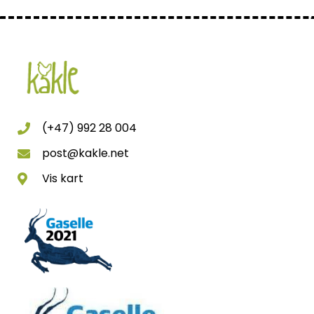
(+47) 992 28 004
post@kakle.net
Vis kart