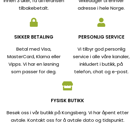
innen 3 uker, få differansen
virkedager til enhver
tilbakebetalt.
adresse i hele Norge.
SIKKER BETALING
PERSONLIG SERVICE
Betal med Visa,
Vi tilbyr god personlig
MasterCard, Klarna eller
service i alle våre kanaler,
Vipps. Vi har en løsning
inkludert i butikk, på
som passer for deg.
telefon, chat og e-post.
FYSISK BUTIKK
Besøk oss i vår butikk på Kongsberg. Vi har åpent etter
avtale. Kontakt oss for å avtale dato og tidspunkt.