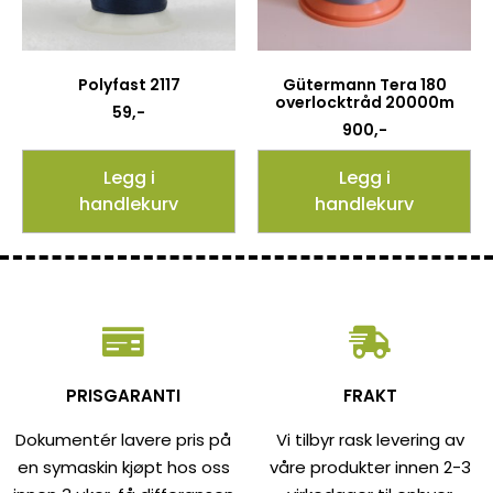
Polyfast 2117
Gütermann Tera 180
overlocktråd 20000m
59
,-
900
,-
Legg i
Legg i
handlekurv
handlekurv
PRISGARANTI
FRAKT
Dokumentér lavere pris på
Vi tilbyr rask levering av
en symaskin kjøpt hos oss
våre produkter innen 2-3