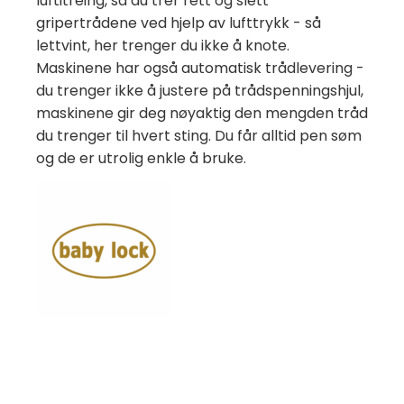
luftitreing, så du trer rett og slett
gripertrådene ved hjelp av lufttrykk - så
lettvint, her trenger du ikke å knote.
Maskinene har også automatisk trådlevering -
du trenger ikke å justere på trådspenningshjul,
maskinene gir deg nøyaktig den mengden tråd
du trenger til hvert sting. Du får alltid pen søm
og de er utrolig enkle å bruke.