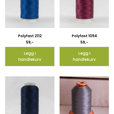
Polyfast 2112
Polyfast 1094
59
,-
59
,-
Legg i
Legg i
handlekurv
handlekurv