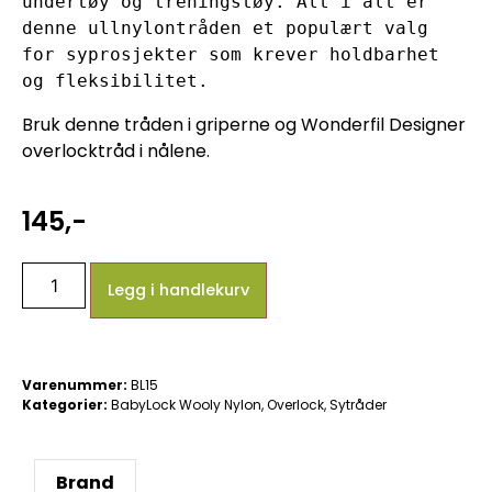
undertøy og treningstøy. Alt i alt er 
denne ullnylontråden et populært valg 
for syprosjekter som krever holdbarhet 
og fleksibilitet.
Bruk denne tråden i griperne og Wonderfil Designer
overlocktråd i nålene.
145
,-
Legg i handlekurv
Varenummer:
BL15
Kategorier:
BabyLock Wooly Nylon
,
Overlock
,
Sytråder
Brand