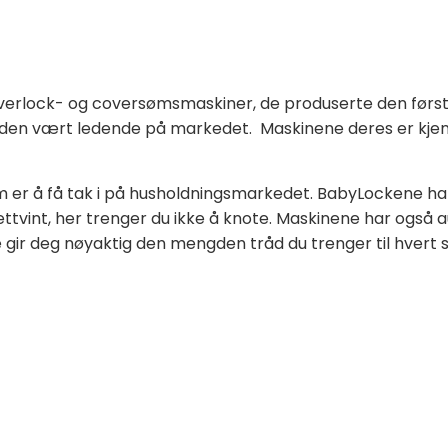
verlock- og coversømsmaskiner, de produserte den først
 siden vært ledende på markedet.
Maskinene deres er kjen
m er å få tak i på husholdningsmarkedet. BabyLockene har o
 lettvint, her trenger du ikke å knote. Maskinene har også 
 gir deg nøyaktig den mengden tråd du trenger til hvert st