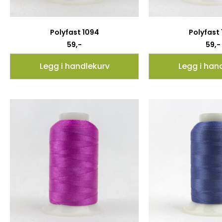
Polyfast 1094
Polyfast
59
,-
59
,-
Legg i handlekurv
Legg i han