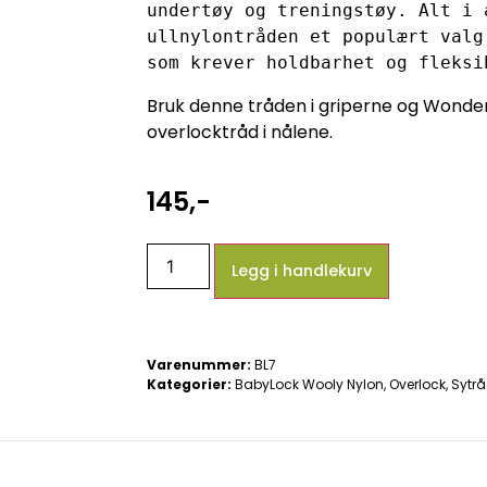
undertøy og treningstøy. Alt i a
ullnylontråden et populært valg
som krever holdbarhet og fleksi
Bruk denne tråden i griperne og Wonder
overlocktråd i nålene.
145
,-
Legg i handlekurv
Varenummer:
BL7
Kategorier:
BabyLock Wooly Nylon
,
Overlock
,
Sytrå