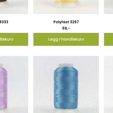
 4333
Polyfast 3267
59
,-
dlekurv
Legg i handlekurv