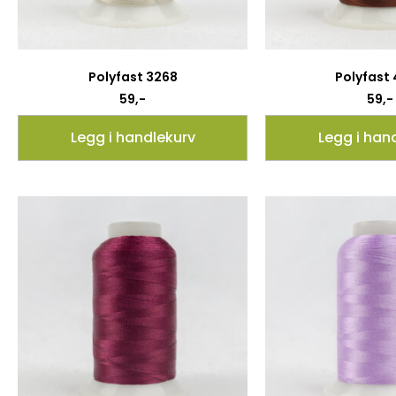
Polyfast 3268
Polyfast
59
,-
59
,-
Legg i handlekurv
Legg i han