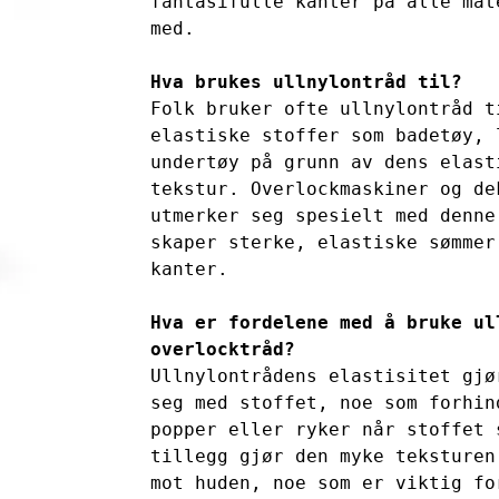
fantasifulle kanter på alle mat
med.

Hva brukes ullnylontråd til?
Folk bruker ofte ullnylontråd ti
elastiske stoffer som badetøy, l
undertøy på grunn av dens elast
tekstur. Overlockmaskiner og dek
utmerker seg spesielt med denne 
skaper sterke, elastiske sømmer
kanter.

Hva er fordelene med å bruke ul
overlocktråd?
Ullnylontrådens elastisitet gjø
seg med stoffet, noe som forhin
popper eller ryker når stoffet 
tillegg gjør den myke teksturen
mot huden, noe som er viktig for