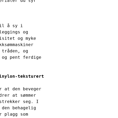
erialer du syr 
l å sy i 
eggings og 
isitet og myke 
ksømmaskiner 
tråden, og 
 og pent ferdige 
lnylon-teksturert 
r at den beveger 
drer at sømmer 
strekker seg. I 
 den behagelig 
 plagg som 