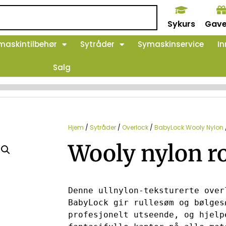
Sykurs
Gave
maskintilbehør
Sytråder
Symaskinservice
In
Salg
Hjem
/
Sytråder
/
Overlock
/
BabyLock Wooly Nylon
Wooly nylon r
Denne ullnylon-teksturerte over
BabyLock gir rullesøm og bølgesø
profesjonelt utseende, og hjelp