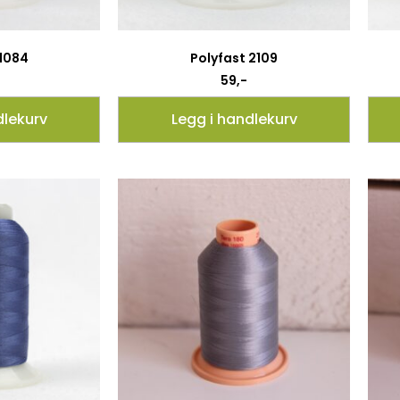
 1084
Polyfast 2109
59
,-
dlekurv
Legg i handlekurv