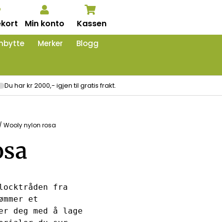
kort
Min konto
Kassen
nbytte
Merker
Blogg
Du har kr 2000,- igjen til gratis frakt.
/ Wooly nylon rosa
osa
locktråden fra 
mmer et 
er deg med å lage 