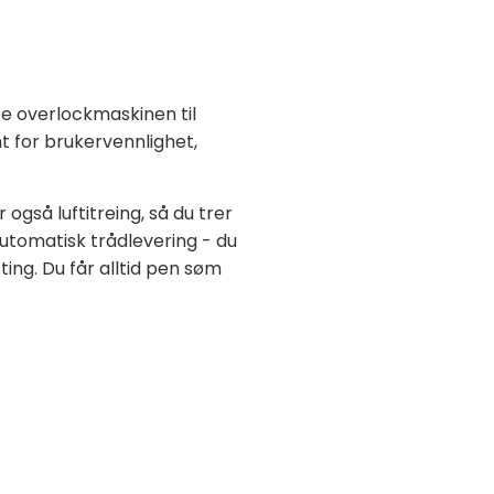
e overlockmaskinen til
t for brukervennlighet,
gså luftitreing, så du trer
automatisk trådlevering - du
ing. Du får alltid pen søm