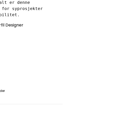
lt er denne 
 for syprosjekter 
bilitet.
fil Designer
der