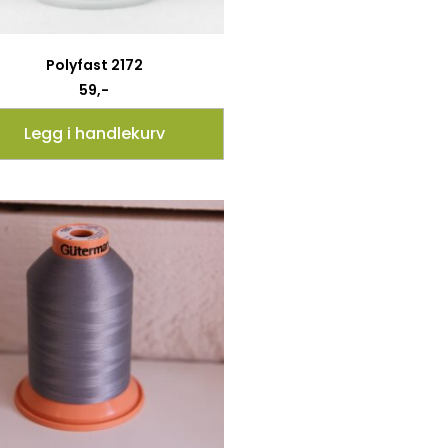
Polyfast 2172
59
,-
Legg i handlekurv