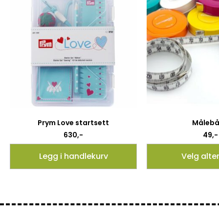
Prym Love startsett
Måleb
630
,-
49
,-
Legg i handlekurv
Velg alte