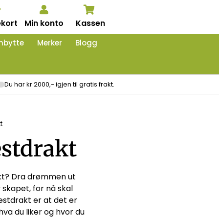
kort
Min konto
Kassen
nbytte
Merker
Blogg
Du har kr 2000,- igjen til gratis frakt.
t
æstdrakt
kt? Dra drømmen ut
 skapet, for nå skal
stdrakt er at det er
 hva du liker og hvor du