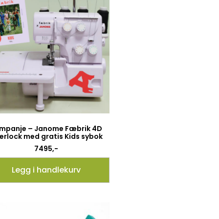
mpanje – Janome Fæbrik 4D
erlock med gratis Kids sybok
7495
,-
Legg i handlekurv