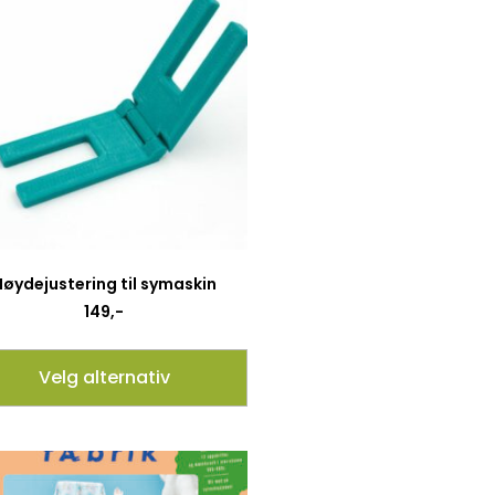
Høydejustering til symaskin
149
,-
Velg alternativ