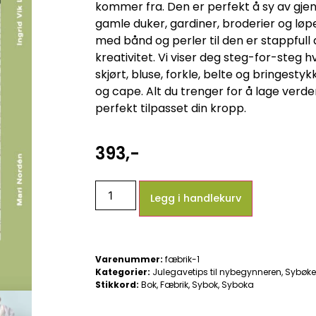
kommer fra. Den er perfekt å sy av gje
gamle duker, gardiner, broderier og løp
med bånd og perler til den er stappfull 
kreativitet. Vi viser deg steg-for-steg h
skjørt, bluse, forkle, belte og bringesty
og cape. Alt du trenger for å lage verde
perfekt tilpasset din kropp.
393
,-
Legg i handlekurv
Varenummer:
fæbrik-1
Kategorier:
Julegavetips til nybegynneren
,
Sybøke
Stikkord:
Bok
,
Fæbrik
,
Sybok
,
Syboka