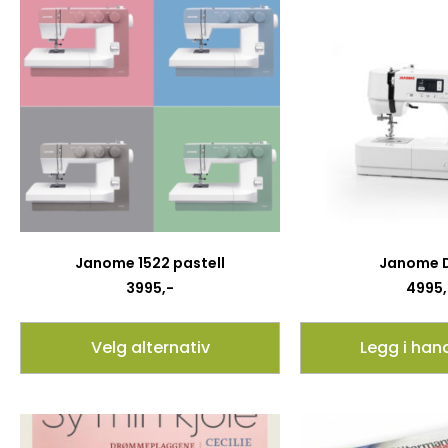
Janome 1522 pastell
Janome D
3995
,-
4995
Velg alternativ
Legg i han