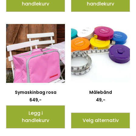
handlekurv
handlekurv
Symaskinbag rosa
Målebånd
649
,-
49
,-
Legg i
handlekurv
Velg alternativ