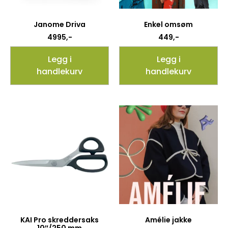
Janome Driva
Enkel omsøm
4995
,-
449
,-
Legg i
Legg i
handlekurv
handlekurv
KAI Pro skreddersaks
Amélie jakke