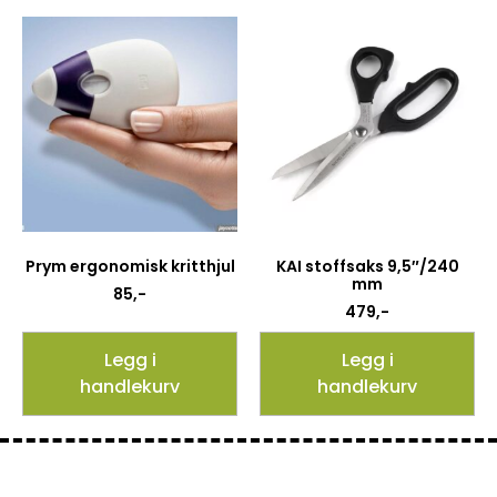
Prym ergonomisk kritthjul
KAI stoffsaks 9,5″/240
mm
85
,-
479
,-
Legg i
Legg i
handlekurv
handlekurv