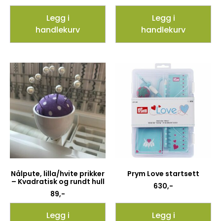
Legg i
Legg i
handlekurv
handlekurv
Nålpute, lilla/hvite prikker
Prym Love startsett
– Kvadratisk og rundt hull
630
,-
89
,-
Legg i
Legg i