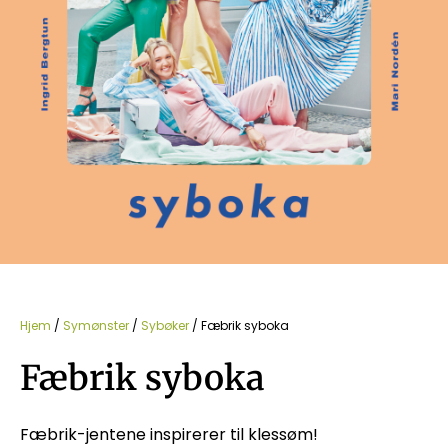
Hjem
/
Symønster
/
Sybøker
/ Fæbrik syboka
Fæbrik syboka
Fæbrik-jentene inspirerer til klessøm!