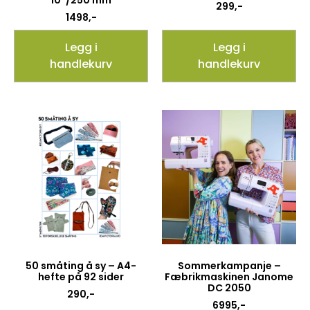
10″/250 mm
299
,-
1498
,-
Legg i
Legg i
handlekurv
handlekurv
50 småting å sy – A4-
Sommerkampanje –
hefte på 92 sider
Fæbrikmaskinen Janome
DC 2050
290
,-
6995
,-