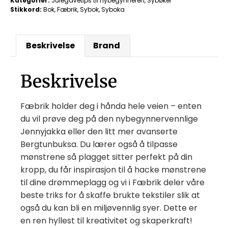
Kategorier:
Julegavetips til nybegynneren
,
Sybøker
Stikkord:
Bok
,
Fæbrik
,
Sybok
,
Syboka
Beskrivelse
Brand
Beskrivelse
Fæbrik holder deg i hånda hele veien – enten
du vil prøve deg på den nybegynnervennlige
Jennyjakka eller den litt mer avanserte
Bergtunbuksa. Du lærer også å tilpasse
mønstrene så plagget sitter perfekt på din
kropp, du får inspirasjon til å hacke mønstrene
til dine drømmeplagg og vi i Fæbrik deler våre
beste triks for å skaffe brukte tekstiler slik at
også du kan bli en miljøvennlig syer. Dette er
en ren hyllest til kreativitet og skaperkraft!