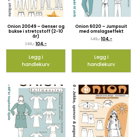
Onion 20049 – Genser og
Onion 6020 – Jumpsuit
bukse i stretcstoff (2-10
med omslagseffekt
år)
104
,-
149
,-
104
,-
149
,-
Legg i
Legg i
handlekurv
handlekurv