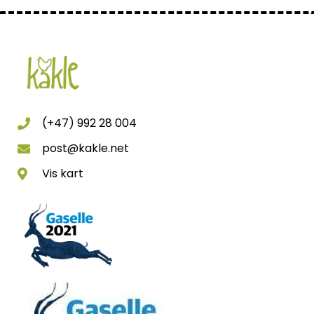
(+47) 992 28 004
post@kakle.net
Vis kart