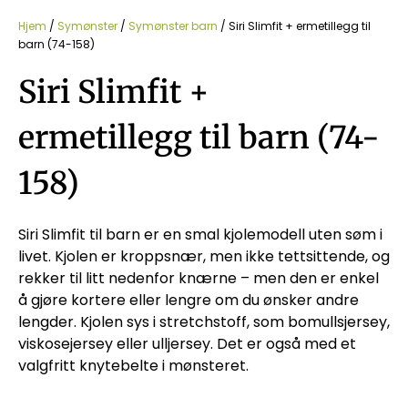
Hjem
/
Symønster
/
Symønster barn
/ Siri Slimfit + ermetillegg til
barn (74-158)
Siri Slimfit +
ermetillegg til barn (74-
158)
Siri Slimfit til barn er en smal kjolemodell uten søm i
livet. Kjolen er kroppsnær, men ikke tettsittende, og
rekker til litt nedenfor knærne – men den er enkel
å gjøre kortere eller lengre om du ønsker andre
lengder. Kjolen sys i stretchstoff, som bomullsjersey,
viskosejersey eller ulljersey. Det er også med et
valgfritt knytebelte i mønsteret.