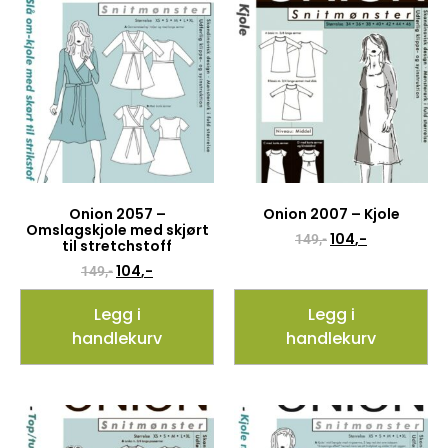
Onion 2057 –
Onion 2007 – Kjole
Omslagskjole med skjørt
104
,-
149
,-
til stretchstoff
104
,-
149
,-
Legg i
Legg i
handlekurv
handlekurv