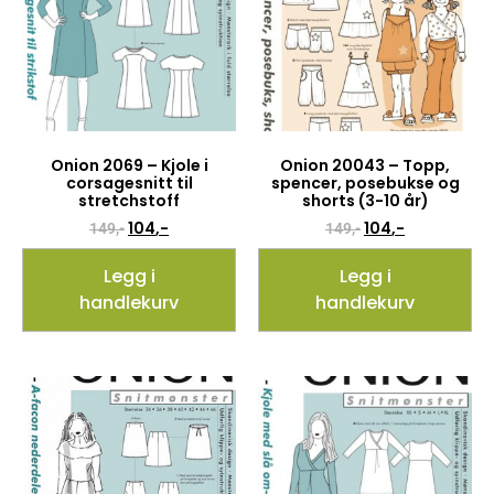
Onion 2069 – Kjole i
Onion 20043 – Topp,
corsagesnitt til
spencer, posebukse og
stretchstoff
shorts (3-10 år)
104
,-
104
,-
149
,-
149
,-
Legg i
Legg i
handlekurv
handlekurv