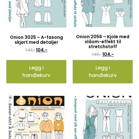
Onion 2056 – Kjole med
Onion 3025 – A-fasong
slåom-effekt til
skjørt med detaljer
stretchstoff
104
,-
149
,-
104
,-
149
,-
Legg i
Legg i
handlekurv
handlekurv