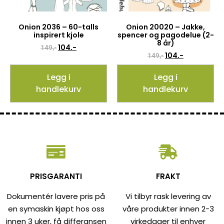
Onion 2036 – 60-talls
Onion 20020 – Jakke,
inspirert kjole
spencer og pagodelue (2-
8 år)
104
,-
149
,-
104
,-
149
,-
Legg i
Legg i
handlekurv
handlekurv
PRISGARANTI
FRAKT
Dokumentér lavere pris på
Vi tilbyr rask levering av
en symaskin kjøpt hos oss
våre produkter innen 2-3
innen 3 uker, få differansen
virkedager til enhver