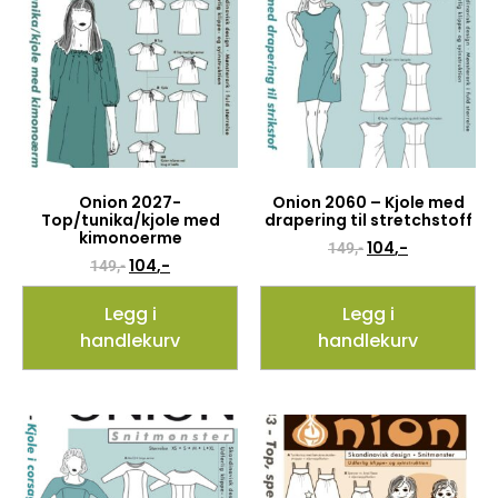
Onion 2027-
Onion 2060 – Kjole med
Top/tunika/kjole med
drapering til stretchstoff
kimonoerme
104
,-
149
,-
104
,-
149
,-
Legg i
Legg i
handlekurv
handlekurv