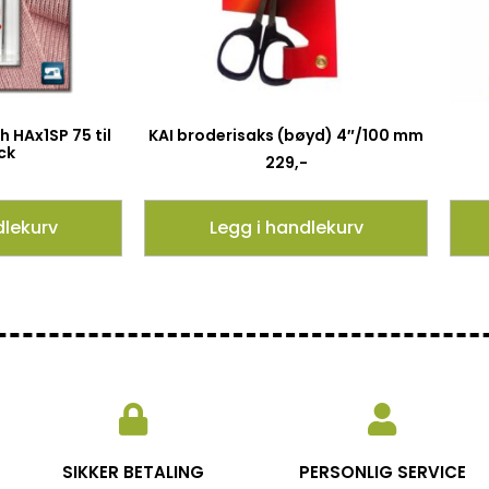
 HAx1SP 75 til
KAI broderisaks (bøyd) 4″/100 mm
ck
229
,-
dlekurv
Legg i handlekurv
SIKKER BETALING
PERSONLIG SERVICE