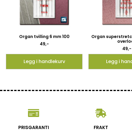
Organ tvilling 6 mm 100
Organ superstretch
overlo
49
,-
49
,-
Legg i handlekurv
Legg i han
PRISGARANTI
FRAKT