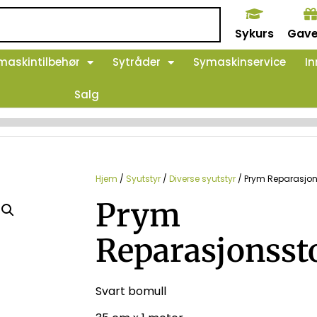
Sykurs
Gave
maskintilbehør
Sytråder
Symaskinservice
In
Salg
Hjem
/
Syutstyr
/
Diverse syutstyr
/ Prym Reparasjon
Prym
Reparasjonsst
Svart bomull