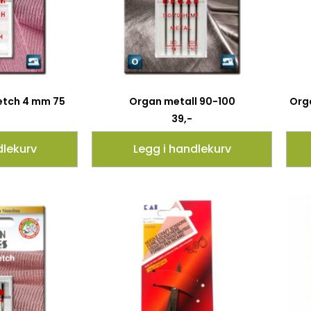
retch 4 mm 75
Organ metall 90-100
Orga
39
,-
dlekurv
Legg i handlekurv