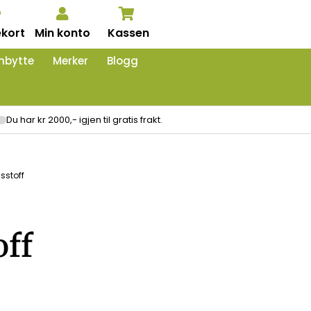
kort
Min konto
Kassen
nbytte
Merker
Blogg
Du har kr 2000,- igjen til gratis frakt.
sstoff
off