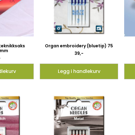
teknikksaks
Organ embroidery (bluetip) 75
5 mm
39
,-
-
dlekurv
Legg i handlekurv