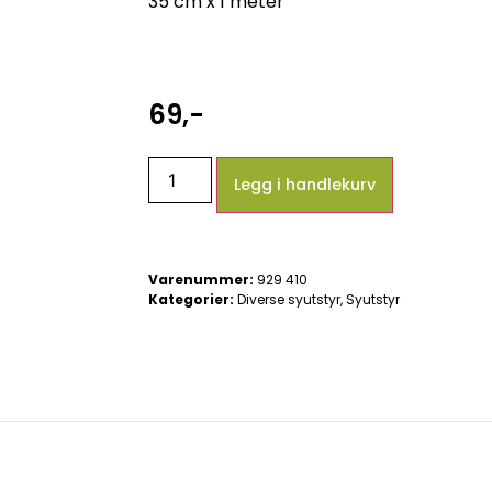
35 cm x 1 meter
69
,-
Legg i handlekurv
Varenummer:
929 410
Kategorier:
Diverse syutstyr
,
Syutstyr