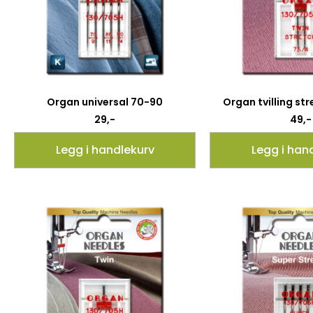
Organ universal 70-90
Organ tvilling st
29
,-
49
,-
Legg i handlekurv
Legg i han