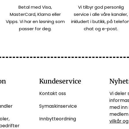
Betal med Visa,
Vi tilbyr god personlig
MasterCard, Klarna eller
service i alle våre kanaler,
Vipps. Vi har en løsning som
inkludert i butikk, på telefon
passer for deg.
chat og e-post.
on
Kundeservice
Nyhet
Kontakt oss
Vi deler 
informas
andler
Symaskinservice
med inn 
medlem 
oler,
Innbytteordning
vilkår og
bedrifter