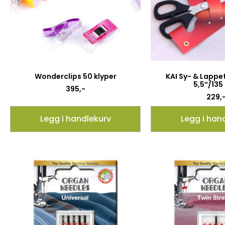
Wonderclips 50 klyper
KAI Sy- & Lappe
5,5″/13
395
,-
229
,
Legg i handlekurv
Legg i han