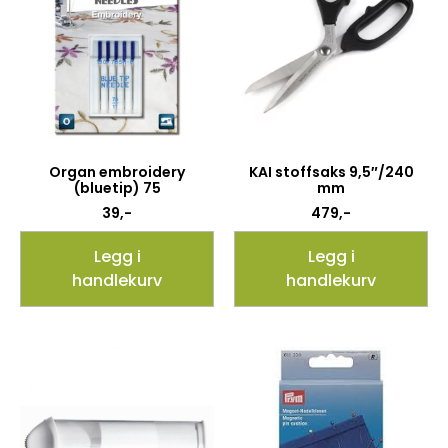
Organ embroidery
KAI stoffsaks 9,5″/240
(bluetip) 75
mm
39
,-
479
,-
Legg i
Legg i
handlekurv
handlekurv