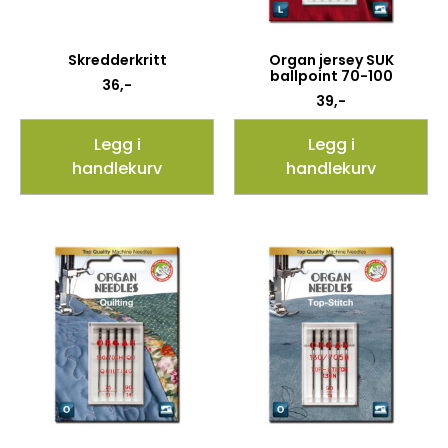
Skredderkritt
Organ jersey SUK
ballpoint 70-100
36
,-
39
,-
Legg i
Legg i
handlekurv
handlekurv