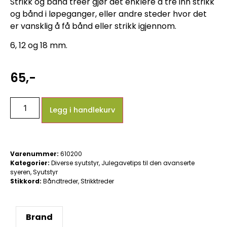
Strikk og bånd treer gjør det enklere å tre inn strikk
og bånd i løpeganger, eller andre steder hvor det
er vansklig å få bånd eller strikk igjennom.
6, 12 og 18 mm.
65
,-
Legg i handlekurv
Varenummer:
610200
Kategorier:
Diverse syutstyr
,
Julegavetips til den avanserte
syeren
,
Syutstyr
Stikkord:
Båndtreder
,
Strikktreder
Brand