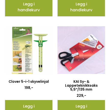
Legg i
Legg i
handlekurv
handlekurv
Clover 5-i-1 skyvelinjal
KAI Sy- &
Lappeteknikksaks
198
,-
5,5″/135 mm
229
,-
Legg i
Legg i