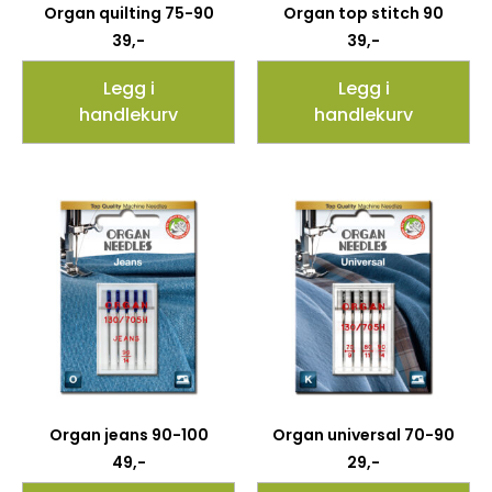
Organ quilting 75-90
Organ top stitch 90
39
,-
39
,-
Legg i
Legg i
handlekurv
handlekurv
Organ jeans 90-100
Organ universal 70-90
49
,-
29
,-