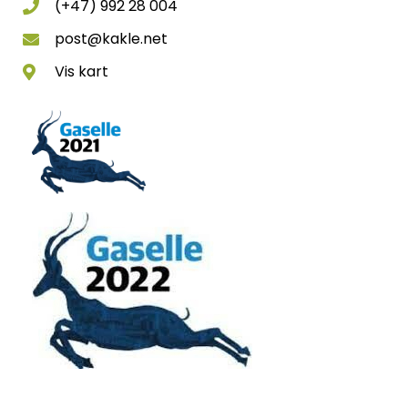
(+47) 992 28 004
post@kakle.net
Vis kart