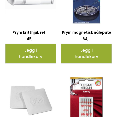
Prym kritthjul, refill
Prym magnetisk nålepute
45
,-
84
,-
Legg i
Legg i
handlekurv
handlekurv