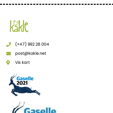
(+47) 992 28 004
post@kakle.net
Vis kart