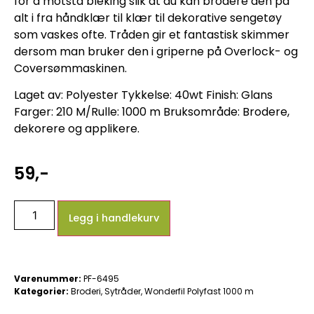
for å motstå bleking slik at du kan brodere den på
alt i fra håndklær til klær til dekorative sengetøy
som vaskes ofte. Tråden gir et fantastisk skimmer
dersom man bruker den i griperne på Overlock- og
Coversømmaskinen.
Laget av: Polyester Tykkelse: 40wt Finish: Glans
Farger: 210 M/Rulle: 1000 m Bruksområde: Brodere,
dekorere og applikere.
59
,-
Legg i handlekurv
Varenummer:
PF-6495
Kategorier:
Broderi
,
Sytråder
,
Wonderfil Polyfast 1000 m