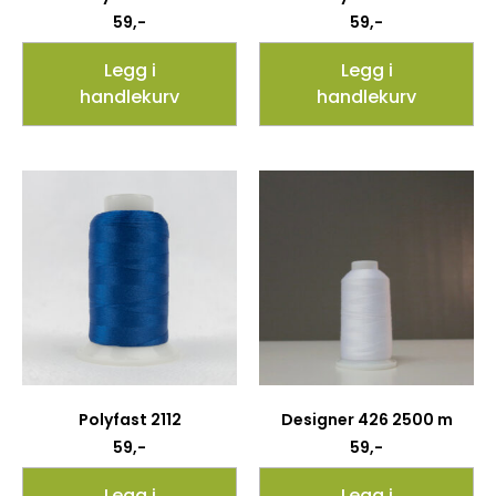
59
,-
59
,-
Legg i
Legg i
handlekurv
handlekurv
Polyfast 2112
Designer 426 2500 m
59
,-
59
,-
Legg i
Legg i