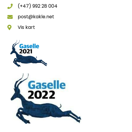
(+47) 992 28 004
post@kakle.net
Vis kart