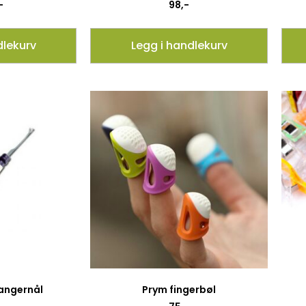
-
98
,-
dlekurv
Legg i handlekurv
angernål
Prym fingerbøl