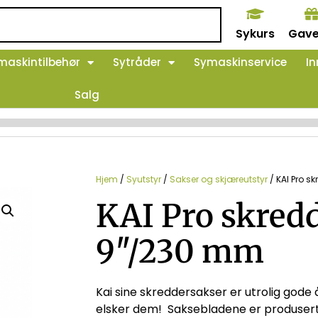
Sykurs
Gave
maskintilbehør
Sytråder
Symaskinservice
In
Salg
Hjem
/
Syutstyr
/
Sakser og skjæreutstyr
/ KAI Pro 
KAI Pro skred
9″/230 mm
Kai sine skreddersakser er utrolig gode 
elsker dem! Saksebladene er produsert a