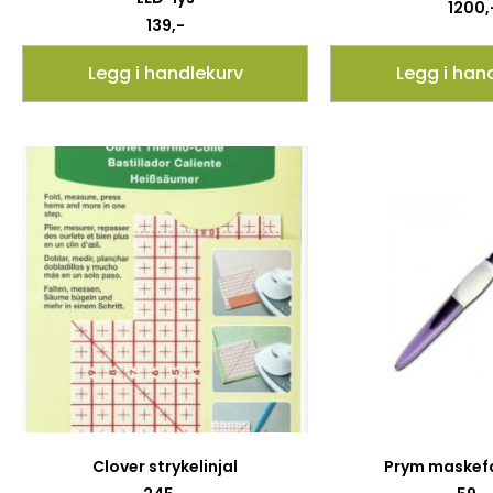
1200
,
139
,-
Legg i handlekurv
Legg i han
Clover strykelinjal
Prym maskef