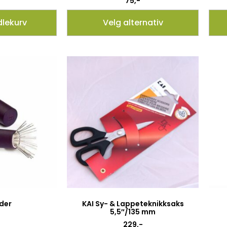
75
,-
dlekurv
Velg alternativ
der
KAI Sy- & Lappeteknikksaks
5,5″/135 mm
229
,-