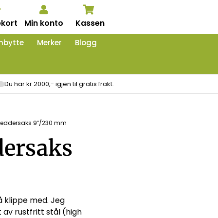
kort
Min konto
Kassen
nbytte
Merker
Blogg
Du har kr 2000,- igjen til gratis frakt.
skreddersaks 9″/230 mm
dersaks
å klippe med. Jeg
v rustfritt stål (high