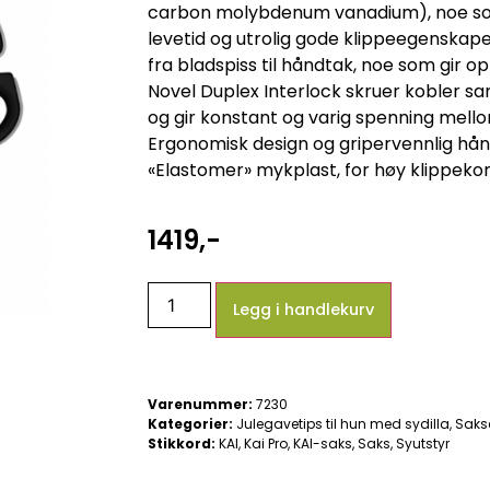
carbon molybdenum vanadium), noe som
levetid og utrolig gode klippeegenskape
fra bladspiss til håndtak, noe som gir o
Novel Duplex Interlock skruer kobler
og gir konstant og varig spenning mell
Ergonomisk design og gripervennlig hån
«Elastomer» mykplast, for høy klippeko
1419
,-
Legg i handlekurv
Varenummer:
7230
Kategorier:
Julegavetips til hun med sydilla
,
Sakse
Stikkord:
KAI
,
Kai Pro
,
KAI-saks
,
Saks
,
Syutstyr