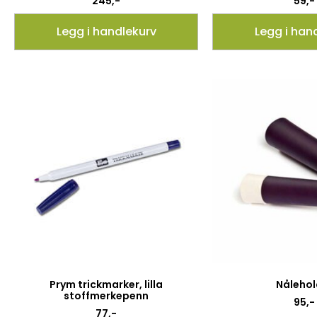
245
,-
59
,-
Legg i handlekurv
Legg i han
Prym trickmarker, lilla
Nålehol
stoffmerkepenn
95
,-
77
,-