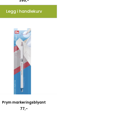
395
,-
Legg i handlekurv
Prym markeringsblyant
77
,-