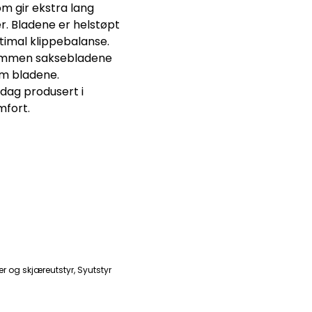
 gir ekstra lang
r. Bladene er helstøpt
ptimal klippebalanse.
 sammen saksebladene
om bladene.
dag produsert i
mfort.
r og skjæreutstyr
,
Syutstyr