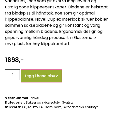
vanadium), noe som gir ekstra lang levetid og
utrolig gode klippeegenskaper. Bladene er helstøpt
fra bladspiss til håndtak, noe som gir optimal
klippebalanse. Novel Duplex Interlock skruer kobler
sammen saksebladene og gir konstant og varig
spenning mellom bladene. Ergonomisk design og
gripervennlig håndag produsert i «Elastomer»
mykplast, for høy klippekomfort.
1698
,-
Legg i handlekurv
Varenummer:
7250L
Kategorier:
Sakser og skjæreutstyr
,
Syutstyr
Stikkord:
KAI
,
Kai Pro
,
KAI-saks
,
Saks
,
Skreddersaks
,
Syutstyr