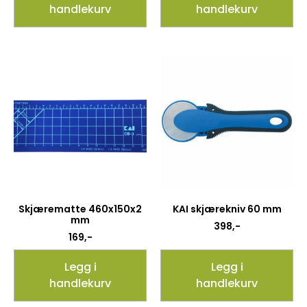
handlekurv
handlekurv
Skjærematte 460x150x2
KAI skjærekniv 60 mm
mm
398
,-
169
,-
Legg i
Legg i
handlekurv
handlekurv