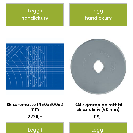
Legg i
Legg i
handlekurv
handlekurv
Skjærematte 1450x600x2
KAI skjæreblad rett til
mm
skjærekniv (60 mm)
2229
,-
119
,-
Legg i
Legg i