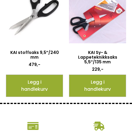
KAI stoffsaks 9,5″/240
KAI Sy- &
mm
Lappeteknikksaks
5,5″/135 mm
479
,-
229
,-
Legg i
Legg i
handlekurv
handlekurv