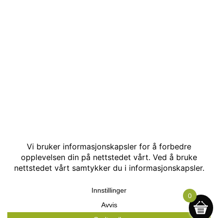
© Kakle AS. Alle rettigheter reservert. Utviklet av:
Hjemmesidehelten
.
0