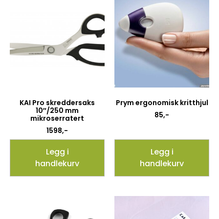
KAI Pro skreddersaks
Prym ergonomisk kritthjul
10″/250 mm
85
,-
mikroserratert
1598
,-
Legg i
Legg i
handlekurv
handlekurv