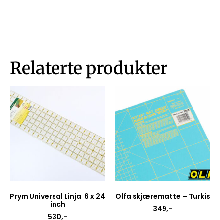
Relaterte produkter
Prym Universal Linjal 6 x 24
Olfa skjærematte – Turkis
inch
349
,-
530
,-