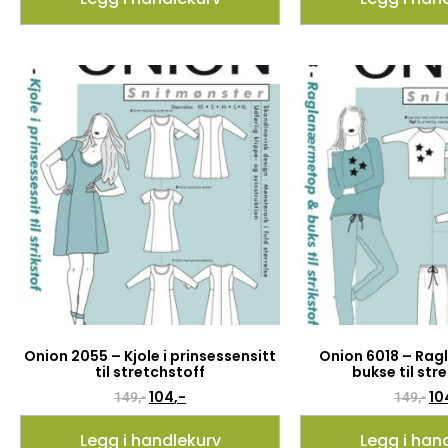
Onion 2055 – Kjole i prinsessensitt
Onion 6018 – Rag
til stretchstoff
bukse til str
104
,-
10
149
,-
149
,-
Legg i handlekurv
Legg i han