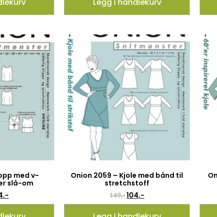
dlekurv
Legg i handlekurv
opp med v-
Onion 2059 – Kjole med bånd til
On
ler slå-om
stretchstoff
4
,-
104
,-
149
,-
dlekurv
Legg i handlekurv