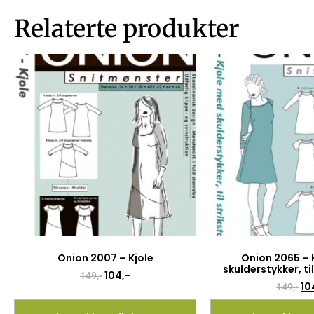
Relaterte produkter
Onion 2007 – Kjole
Onion 2065 – 
skulderstykker, ti
104
,-
149
,-
10
149
,-