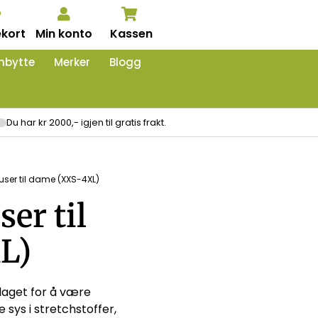
kort
Min konto
Kassen
nbytte
Merker
Blogg
Du har kr 2000,- igjen til gratis frakt.
ruser til dame (XXS-4XL)
ser til
L)
r laget for å være
sys i stretchstoffer,