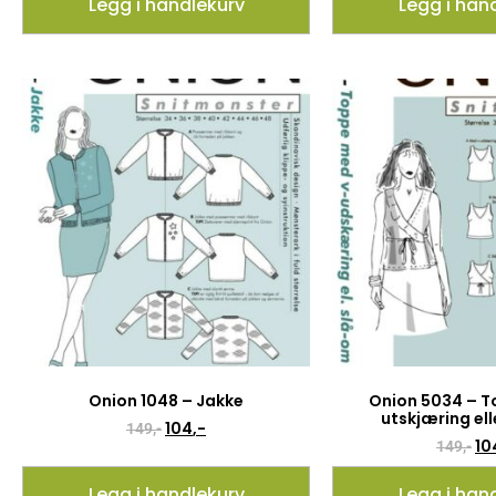
Legg i handlekurv
Legg i han
Onion 1048 – Jakke
Onion 5034 – T
utskjæring el
104
,-
149
,-
10
149
,-
Legg i handlekurv
Legg i han