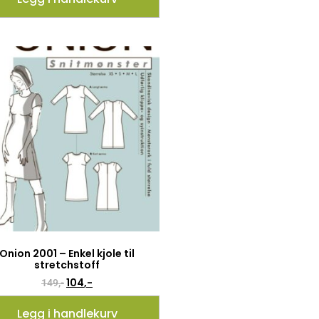
Onion 2001 – Enkel kjole til
stretchstoff
104
,-
149
,-
Legg i handlekurv