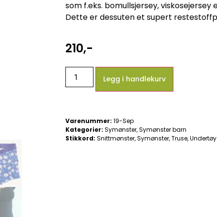
som f.eks. bomullsjersey, viskosejersey ell
Dette er dessuten et supert restestoffp
210
,-
Legg i handlekurv
Varenummer:
19-Sep
Kategorier:
Symønster
,
Symønster barn
Stikkord:
Snittmønster
,
Symønster
,
Truse
,
Undertøy