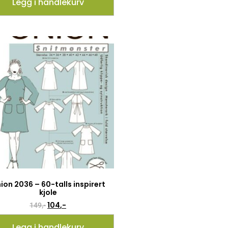
Legg i handlekurv
ion 2036 – 60-talls inspirert
kjole
104
,-
149
,-
Legg i handlekurv