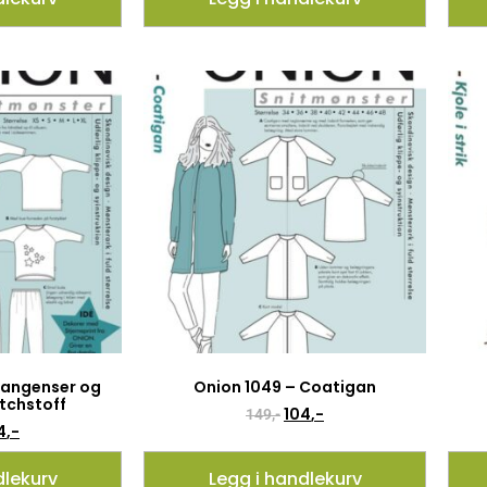
langenser og
Onion 1049 – Coatigan
etchstoff
104
,-
149
,-
4
,-
dlekurv
Legg i handlekurv