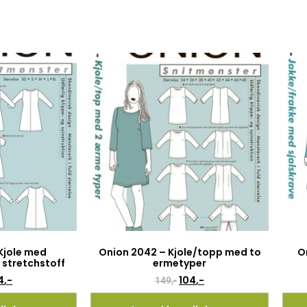
Kjole med
Onion 2042 – Kjole/topp med to
O
l stretchstoff
ermetyper
4
,-
104
,-
149
,-