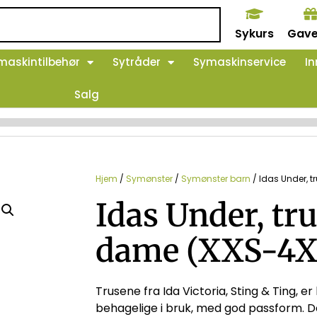
Sykurs
Gave
maskintilbehør
Sytråder
Symaskinservice
In
Salg
Hjem
/
Symønster
/
Symønster barn
/ Idas Under, t
Idas Under, tru
dame (XXS-4X
Trusene fra Ida Victoria, Sting & Ting, e
behagelige i bruk, med god passform. De 