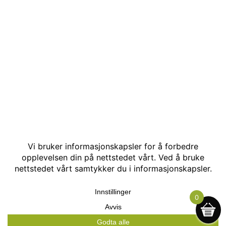
© Kakle AS. Alle rettigheter reservert. Utviklet av:
Hjemmesidehelten
.
0