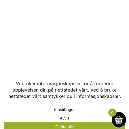
© Kakle AS. Alle rettigheter reservert. Utviklet av:
Hjemmesidehelten
.
0