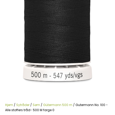
Hjem
/
Sytråder
/
Søm
/
Gütermann 500 m
/ Gutermann No. 100 -
Alle stoffers tråd- 500 M farge 0