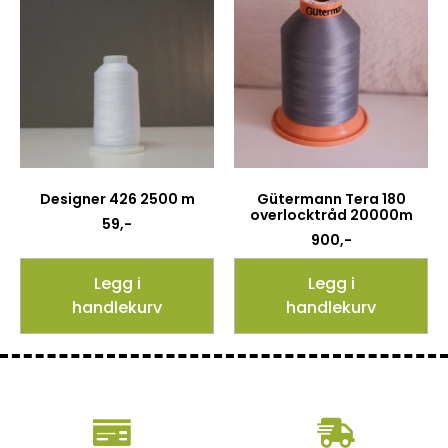
Designer 426 2500 m
Gütermann Tera 180
overlocktråd 20000m
59
,-
900
,-
Legg i
Legg i
handlekurv
handlekurv