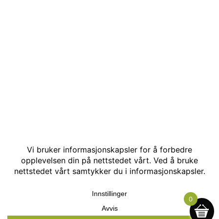
© Kakle AS. Alle rettigheter reservert. Utviklet av:
Hjemmesidehelten
.
0