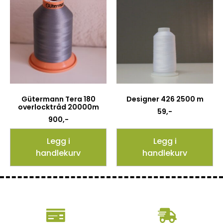
Gütermann Tera 180
Designer 426 2500 m
overlocktråd 20000m
59
,-
900
,-
Legg i
Legg i
handlekurv
handlekurv