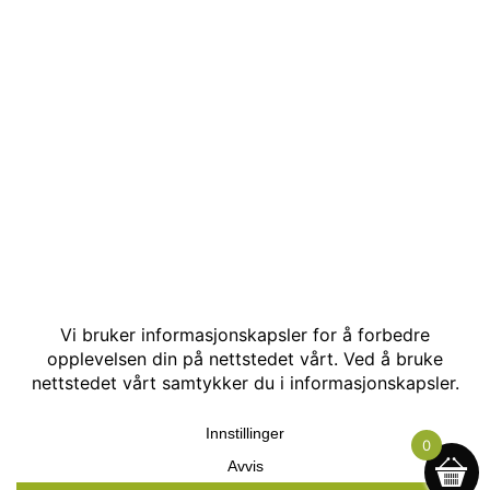
© Kakle AS. Alle rettigheter reservert. Utviklet av:
Hjemmesidehelten
.
0