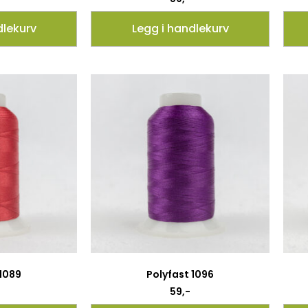
dlekurv
Legg i handlekurv
 1089
Polyfast 1096
59
,-