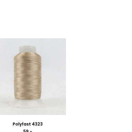
Polyfast 4323
59
,-