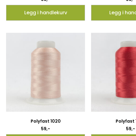
Legg i handlekurv
Legg i han
Polyfast 1020
Polyfast
59
,-
59
,-