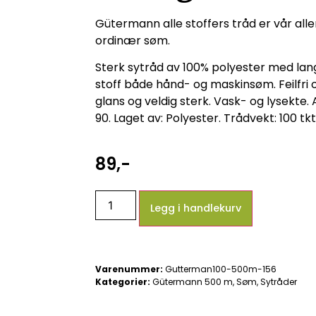
Gütermann alle stoffers tråd er vår aller
ordinær søm.
Sterk sytråd av 100% polyester med lang 
stoff både hånd- og maskinsøm. Feilfri o
glans og veldig sterk. Vask- og lysekte. A
90. Laget av: Polyester. Trådvekt: 100 tkt.
89
,-
Legg i handlekurv
Varenummer:
Gutterman100-500m-156
Kategorier:
Gütermann 500 m
,
Søm
,
Sytråder