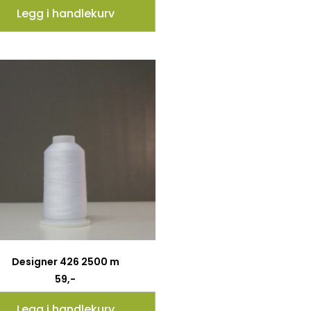
Legg i handlekurv
Designer 426 2500 m
59
,-
Legg i handlekurv