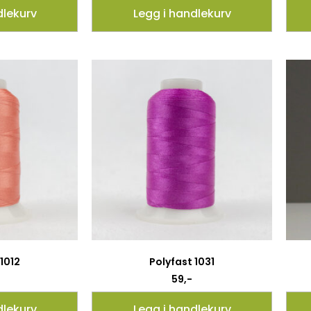
dlekurv
Legg i handlekurv
 1012
Polyfast 1031
59
,-
dlekurv
Legg i handlekurv