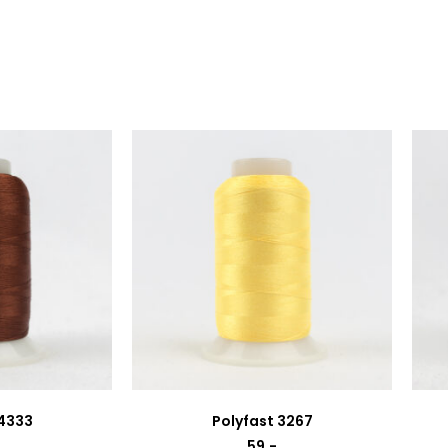
 4333
Polyfast 3267
59
,-