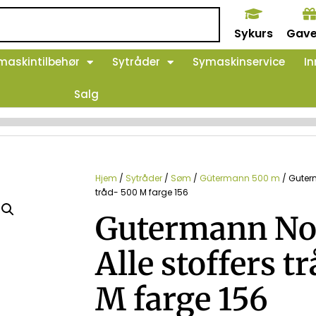
Sykurs
Gave
maskintilbehør
Sytråder
Symaskinservice
In
Salg
Hjem
/
Sytråder
/
Søm
/
Gütermann 500 m
/ Guterm
tråd- 500 M farge 156
Gutermann No.
Alle stoffers t
M farge 156