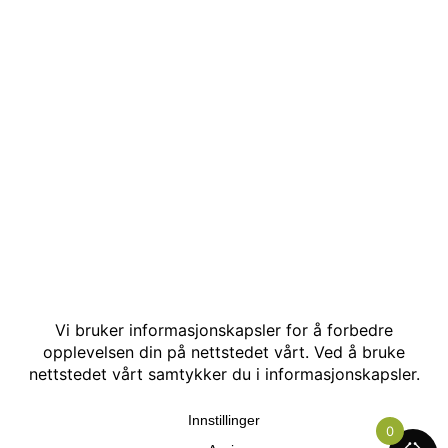
© Kakle AS. Alle rettigheter reservert. Utviklet av:
Hjemmesidehelten
.
0