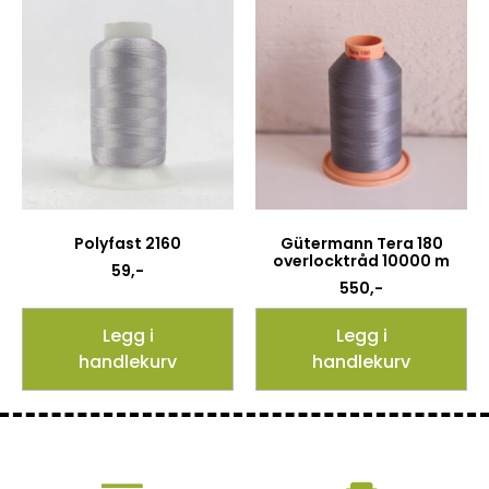
Polyfast 2160
Gütermann Tera 180
overlocktråd 10000 m
59
,-
550
,-
Legg i
Legg i
handlekurv
handlekurv