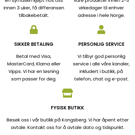
en symaskin kjøpt hos oss
våre produkter innen 2-3
innen 3 uker, få differansen
virkedager til enhver
tilbakebetalt.
adresse i hele Norge.
SIKKER BETALING
PERSONLIG SERVICE
Betal med Visa,
Vi tilbyr god personlig
MasterCard, Klarna eller
service i alle våre kanaler,
Vipps. Vi har en løsning
inkludert i butikk, på
som passer for deg.
telefon, chat og e-post.
FYSISK BUTIKK
Besøk oss i vår butikk på Kongsberg. Vi har åpent etter
avtale. Kontakt oss for å avtale dato og tidspunkt.