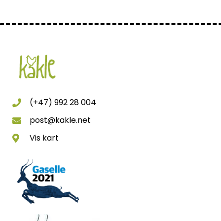
(+47) 992 28 004
post@kakle.net
Vis kart