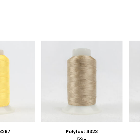
 3267
Polyfast 4323
59
,-