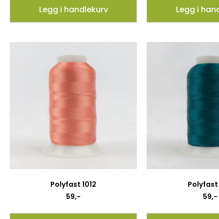
Legg i handlekurv
Legg i han
Polyfast 1012
Polyfast 
59
,-
59
,-