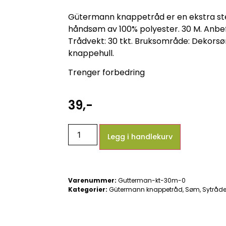
Gütermann knappetråd er en ekstra ste
håndsøm av 100% polyester. 30 M. Anbefalt
Trådvekt: 30 tkt. Bruksområde: Dekor
knappehull.
Trenger forbedring
39
,-
Legg i handlekurv
Varenummer:
Gutterman-kt-30m-0
Kategorier:
Gütermann knappetråd
,
Søm
,
Sytråde