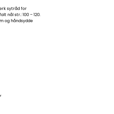
rk sytråd for
 nål str.: 100 – 120.
søm og håndsydde
r