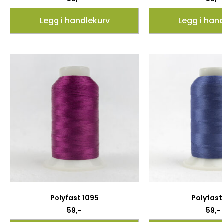
Legg i handlekurv
Legg i han
Polyfast 1095
Polyfast 
59
,-
59
,-