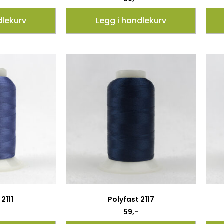
dlekurv
Legg i handlekurv
2111
Polyfast 2117
59
,-