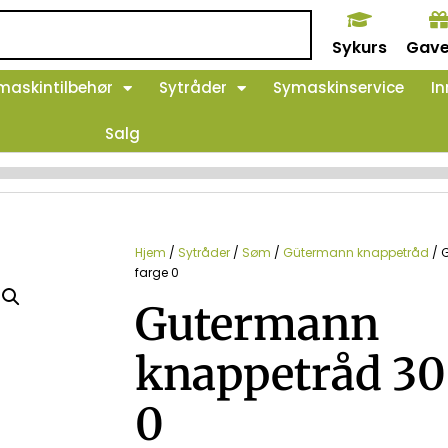
Sykurs
Gave
maskintilbehør
Sytråder
Symaskinservice
In
Salg
Hjem
/
Sytråder
/
Søm
/
Gütermann knappetråd
/ 
farge 0
Gutermann
knappetråd 30
0