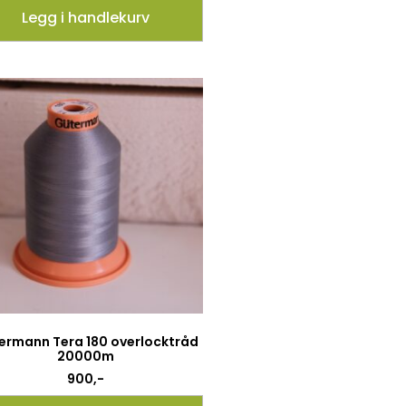
Legg i handlekurv
ermann Tera 180 overlocktråd
20000m
900
,-