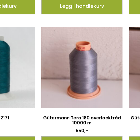
dlekurv
Legg i handlekurv
2171
Gütermann Tera 180 overlocktråd
Güt
10000 m
550
,-