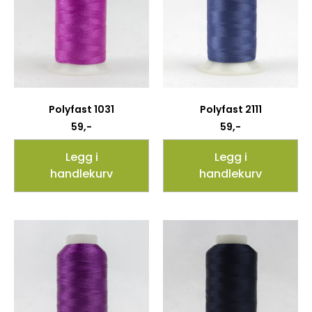
Polyfast 1031
Polyfast 2111
59
,-
59
,-
Legg i
Legg i
handlekurv
handlekurv