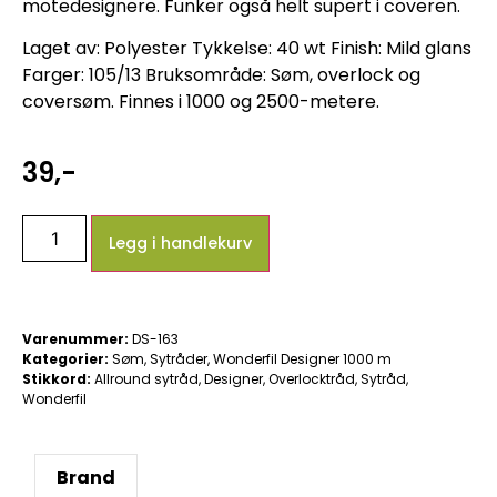
motedesignere. Funker også helt supert i coveren.
Laget av: Polyester Tykkelse: 40 wt Finish: Mild glans
Farger: 105/13 Bruksområde: Søm, overlock og
coversøm. Finnes i 1000 og 2500-metere.
39
,-
Legg i handlekurv
Varenummer:
DS-163
Kategorier:
Søm
,
Sytråder
,
Wonderfil Designer 1000 m
Stikkord:
Allround sytråd
,
Designer
,
Overlocktråd
,
Sytråd
,
Wonderfil
Brand