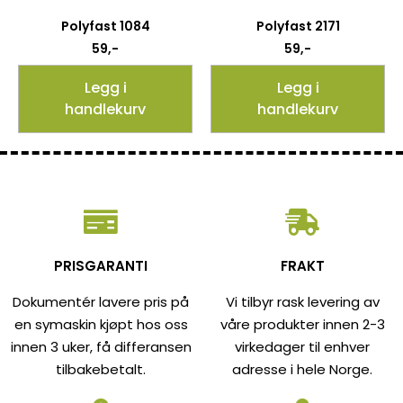
Polyfast 1084
Polyfast 2171
59
,-
59
,-
Legg i
Legg i
handlekurv
handlekurv
PRISGARANTI
FRAKT
Dokumentér lavere pris på
Vi tilbyr rask levering av
en symaskin kjøpt hos oss
våre produkter innen 2-3
innen 3 uker, få differansen
virkedager til enhver
tilbakebetalt.
adresse i hele Norge.