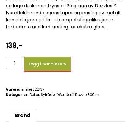
og lage dusker og frynser. På grunn av Dazzles™
lysreflekterende egenskaper og innslag av metall
kan detaljene på for eksempel ullapplikasjoner
forbedres med kontursting for ekstra glans.
139
,-
Legg i handlekurv
Varenummer:
DZ137
Kategorier:
Dekor
,
Sytråder
,
Wonderfil Dazzle 800 m
Brand