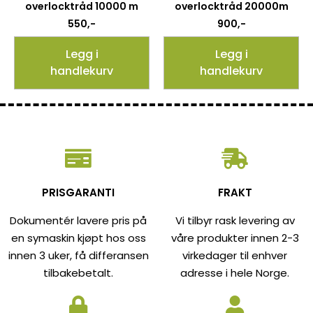
overlocktråd 10000 m
overlocktråd 20000m
550
,-
900
,-
Legg i
Legg i
handlekurv
handlekurv
PRISGARANTI
FRAKT
Dokumentér lavere pris på
Vi tilbyr rask levering av
en symaskin kjøpt hos oss
våre produkter innen 2-3
innen 3 uker, få differansen
virkedager til enhver
tilbakebetalt.
adresse i hele Norge.