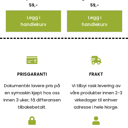
59
,-
59
,-
Legg i
Legg i
handlekurv
handlekurv
PRISGARANTI
FRAKT
Dokumentér lavere pris på
Vi tilbyr rask levering av
en symaskin kjøpt hos oss
våre produkter innen 2-3
innen 3 uker, få differansen
virkedager til enhver
tilbakebetalt.
adresse i hele Norge.