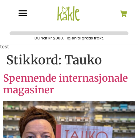
Søk etter:
Du har kr 2000,- igjen til gratis frakt.
test
Stikkord:
Tauko
Spennende internasjonale
magasiner