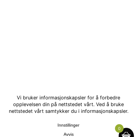
© Kakle AS. Alle rettigheter reservert. Utviklet av:
Hjemmesidehelten
.
0