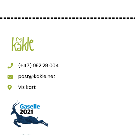
(+47) 992 28 004
post@kakle.net
Vis kart