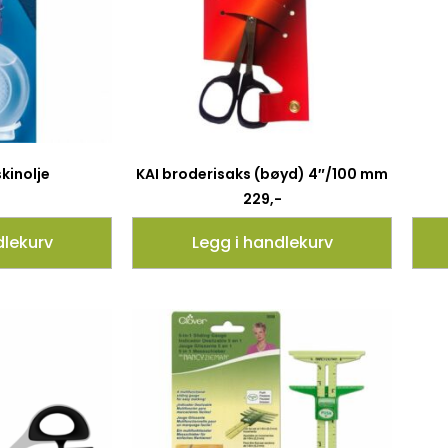
kinolje
KAI broderisaks (bøyd) 4″/100 mm
229
,-
dlekurv
Legg i handlekurv