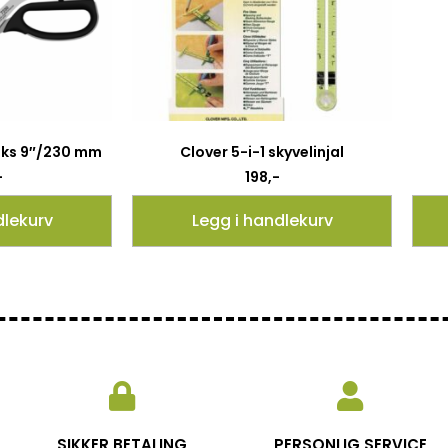
aks 9″/230 mm
Clover 5-i-1 skyvelinjal
-
198
,-
dlekurv
Legg i handlekurv
SIKKER BETALING
PERSONLIG SERVICE