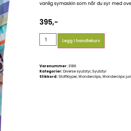
vanlig symaskin som når du syr med over
395
,-
Legg i handlekurv
Varenummer:
3186
Kategorier:
Diverse syutstyr
,
Syutstyr
Stikkord:
Stoffklyper
,
Wonderclips
,
Wonderclips j