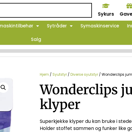
Sykurs
Gave
maskintilbehør
Sytråder
Symaskinservice
In
Salg
Hjem
/
Syutstyr
/
Diverse syutstyr
/ Wonderclips jum
Wonderclips j
klyper
Superkjekke klyper du kan bruke i stede
Holder stoffet sammen og funker like g