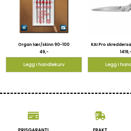
Organ lær/skinn 90-100
KAI Pro skredders
49
,-
1419
,
Legg i handlekurv
Legg i han
PRISGARANTI
FRAKT