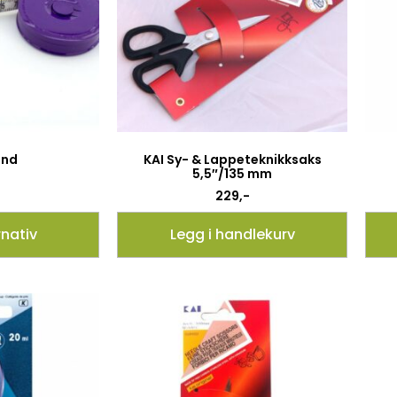
ånd
KAI Sy- & Lappeteknikksaks
5,5″/135 mm
229
,-
rnativ
Legg i handlekurv