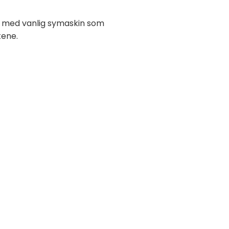
yr med vanlig symaskin som
tene.