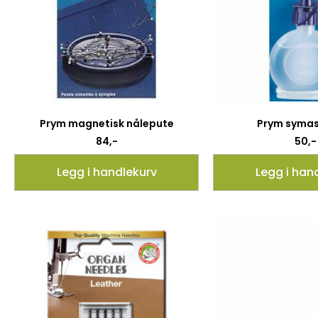
Prym magnetisk nålepute
Prym symas
84
,-
50
,-
Legg i handlekurv
Legg i han