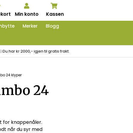
kort
Min konto
Kassen
nbytte
Merker
Blogg
Du har kr 2000,- igjen til gratis frakt.
bo 24 klyper
umbo 24
t for knappenåler.
odt når du syr med