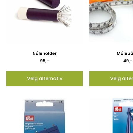
Nåleholder
Måleb
95
,-
49
,-
Velg alternativ
Velg alte