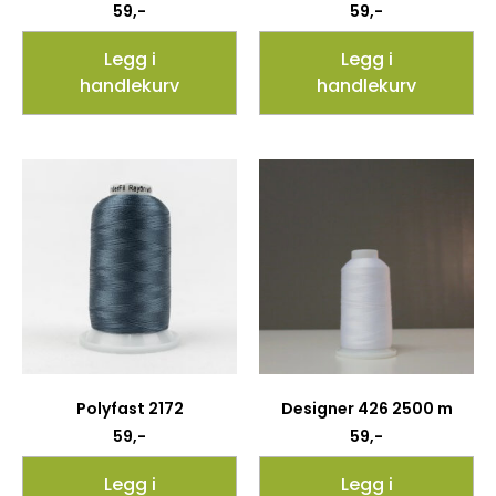
59
,-
59
,-
Legg i
Legg i
handlekurv
handlekurv
Polyfast 2172
Designer 426 2500 m
59
,-
59
,-
Legg i
Legg i