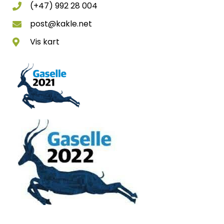
(+47) 992 28 004
post@kakle.net
Vis kart