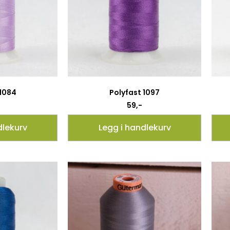
 1084
Polyfast 1097
59
,-
dlekurv
Legg i handlekurv