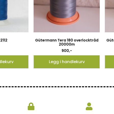
2112
Gütermann Tera 180 overlocktråd
Güt
20000m
900
,-
dlekurv
Legg i handlekurv