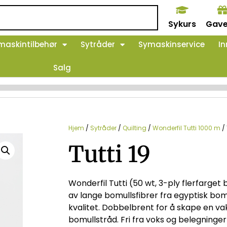
Sykurs
Gave
maskintilbehør
Sytråder
Symaskinservice
In
Salg
Hjem
/
Sytråder
/
Quilting
/
Wonderfil Tutti 1000 m
/ 
Tutti 19
Wonderfil Tutti (50 wt, 3-ply flerfarget 
av lange bomullsfibrer fra egyptisk bo
kvalitet. Dobbelbrent for å skape en vak
bomullstråd. Fri fra voks og belegning