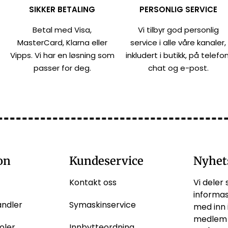
SIKKER BETALING
PERSONLIG SERVICE
Betal med Visa,
Vi tilbyr god personlig
MasterCard, Klarna eller
service i alle våre kanaler,
Vipps. Vi har en løsning som
inkludert i butikk, på telefon
passer for deg.
chat og e-post.
on
Kundeservice
Nyhet
Kontakt oss
Vi deler 
informas
andler
Symaskinservice
med inn 
medlem 
oler,
Innbytteordning