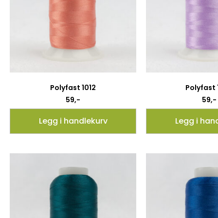
Polyfast 1012
Polyfast
59
,-
59
,-
Legg i handlekurv
Legg i han