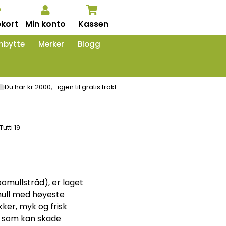
kort
Min konto
Kassen
nbytte
Merker
Blogg
Du har kr 2000,- igjen til gratis frakt.
Tutti 19
bomullstråd), er laget
mull med høyeste
ker, myk og frisk
er som kan skade