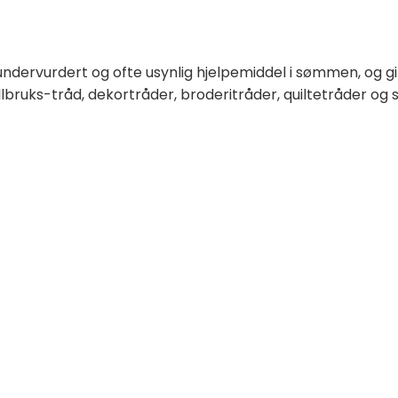
undervurdert og ofte usynlig hjelpemiddel i sømmen, og g
llbruks-tråd, dekortråder, broderitråder, quiltetråder og 