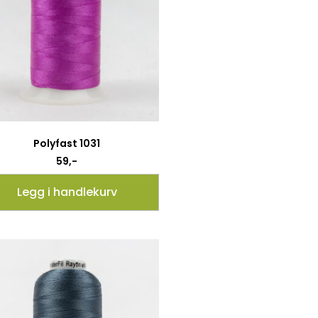
Polyfast 1031
59
,-
Legg i handlekurv