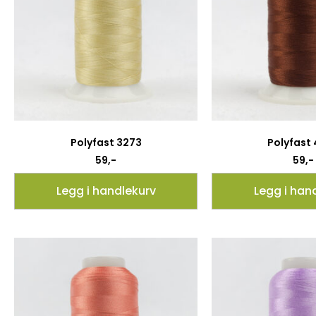
Polyfast 3273
Polyfast
59
,-
59
,-
Legg i handlekurv
Legg i han