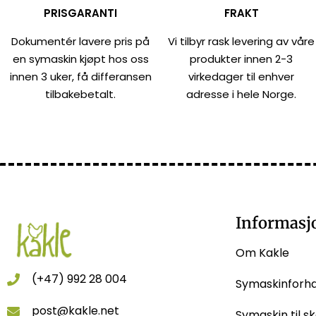
PRISGARANTI
FRAKT
Dokumentér lavere pris på
Vi tilbyr rask levering av våre
en symaskin kjøpt hos oss
produkter innen 2-3
innen 3 uker, få differansen
virkedager til enhver
tilbakebetalt.
adresse i hele Norge.
Informasj
Om Kakle
(+47) 992 28 004
Symaskinforh
post@kakle.net
Symaskin til sk