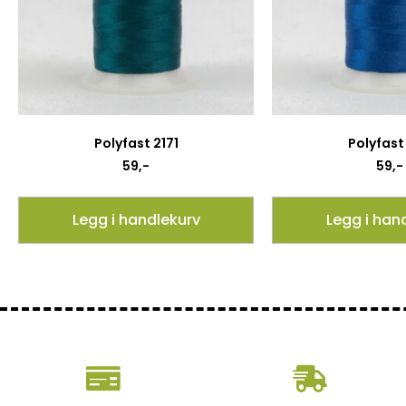
Polyfast 2171
Polyfast 
59
,-
59
,-
Legg i handlekurv
Legg i han