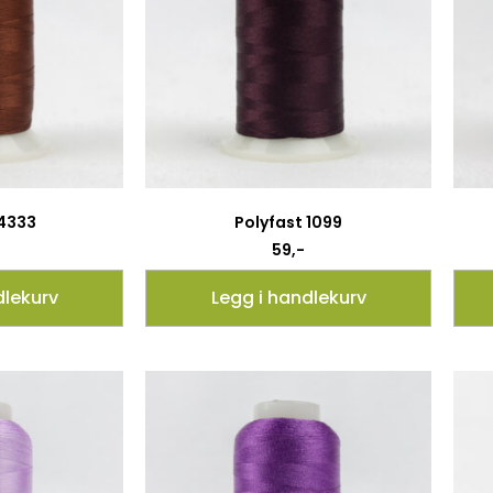
 4333
Polyfast 1099
59
,-
dlekurv
Legg i handlekurv