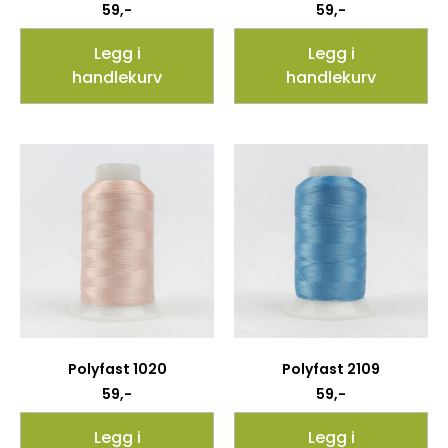
59
,-
59
,-
Legg i
Legg i
handlekurv
handlekurv
Polyfast 1020
Polyfast 2109
59
,-
59
,-
Legg i
Legg i