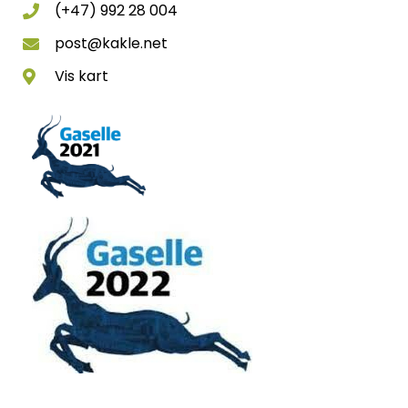
(+47) 992 28 004
post@kakle.net
Vis kart