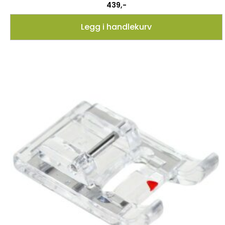
439
,-
Legg i handlekurv