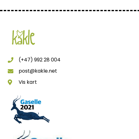
(+47) 992 28 004
post@kakle.net
Vis kart