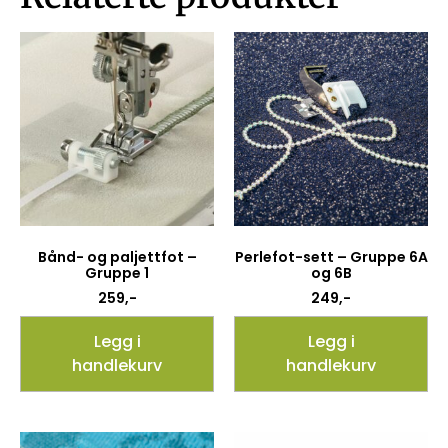
Bånd- og paljettfot –
Perlefot-sett – Gruppe 6A
Gruppe 1
og 6B
259
,-
249
,-
Legg i
Legg i
handlekurv
handlekurv