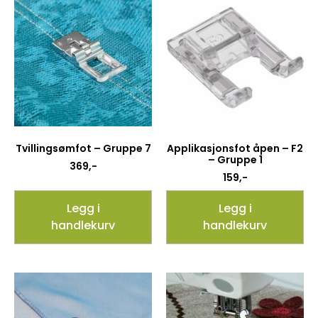
Tvillingsømfot – Gruppe 7
Applikasjonsfot åpen – F2
– Gruppe 1
369
,-
159
,-
Legg i
Legg i
handlekurv
handlekurv