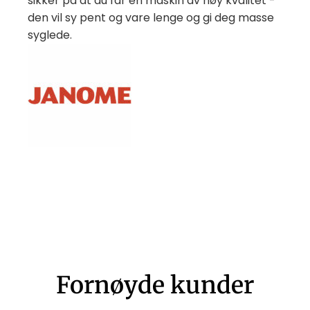
sikker på at du får en maskin av høy kvalitet -
den vil sy pent og vare lenge og gi deg masse
syglede.
Fornøyde kunder