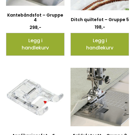
Kantebåndsfot – Gruppe
Ditch quiltefot – Gruppe 5
4
198
,-
298
,-
Legg i
Legg i
handlekurv
handlekurv