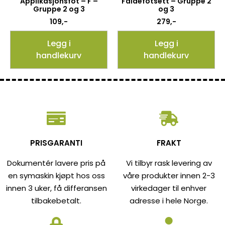
Applikasjonsfot – F –
Faldefotsett – Gruppe 2
Gruppe 2 og 3
og 3
109
,-
279
,-
Legg i
Legg i
handlekurv
handlekurv
PRISGARANTI
FRAKT
Dokumentér lavere pris på
Vi tilbyr rask levering av
en symaskin kjøpt hos oss
våre produkter innen 2-3
innen 3 uker, få differansen
virkedager til enhver
tilbakebetalt.
adresse i hele Norge.