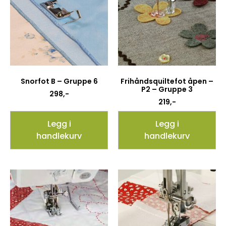
Snorfot B – Gruppe 6
Frihåndsquiltefot åpen –
P2 – Gruppe 3
298
,-
219
,-
Legg i
Legg i
handlekurv
handlekurv