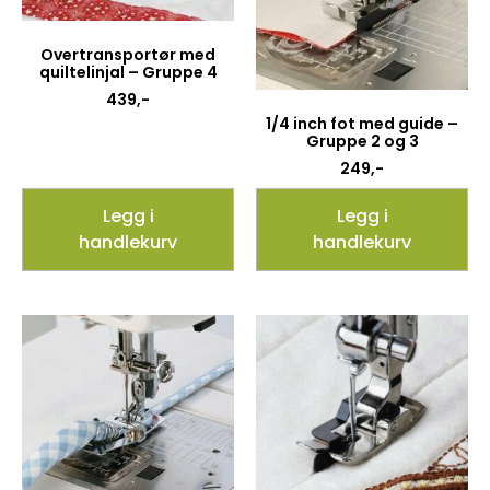
Overtransportør med
quiltelinjal – Gruppe 4
439
,-
1/4 inch fot med guide –
Gruppe 2 og 3
249
,-
Legg i
Legg i
handlekurv
handlekurv