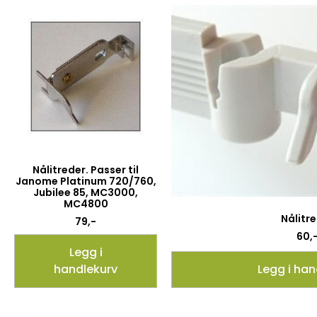
Nålitreder. Passer til
Janome Platinum 720/760,
Jubilee 85, MC3000,
MC4800
Nålitr
79
,-
60
,
Legg i
handlekurv
Legg i han