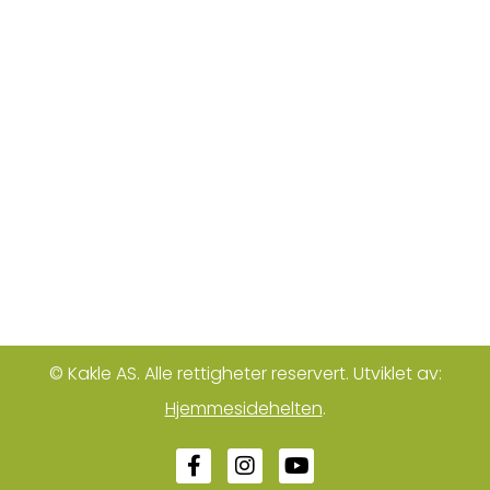
© Kakle AS. Alle rettigheter reservert. Utviklet av:
Hjemmesidehelten
.