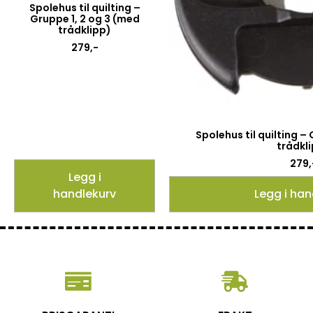
Spolehus til quilting –
Gruppe 1, 2 og 3 (med
trådklipp)
279
,-
Spolehus til quilting –
trådkl
279
,
Legg i
handlekurv
Legg i han