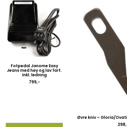
Fotpedal Janome Easy
Jeans med høy og lav fart.
Inkl. ledning
799
,-
Øvre kniv – Gloria/Ovat
298
,