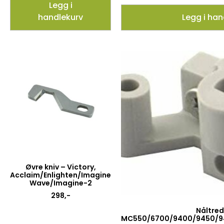
Legg i
handlekurv
Legg i han
Øvre kniv – Victory,
Acclaim/Enlighten/Imagine
Wave/Imagine-2
298
,-
Nåltred
MC550/6700/9400/9450/94