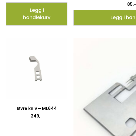
85
,
Legg i
handlekurv
Legg i han
Øvre kniv – ML644
249
,-