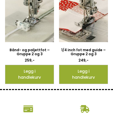
Bånd- og paljettfot –
1/4 inch fot med guide –
Gruppe 2 og 3
Gruppe 2 og 3
259
,-
249
,-
Legg i
Legg i
handlekurv
handlekurv