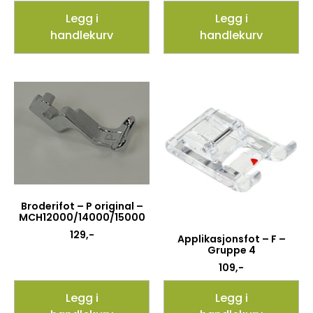
Legg i
Legg i
handlekurv
handlekurv
Broderifot – P original –
MCH12000/14000/15000
129
,-
Applikasjonsfot – F –
Gruppe 4
109
,-
Legg i
Legg i