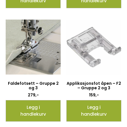
handlekurv
handlekurv
Faldefotsett – Gruppe 2
Applikasjonsfot åpen – F2
og 3
– Gruppe 2 og 3
279
,-
159
,-
Legg i
Legg i
handlekurv
handlekurv