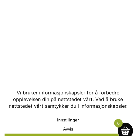
© Kakle AS. Alle rettigheter reservert. Utviklet av:
Hjemmesidehelten
.
0