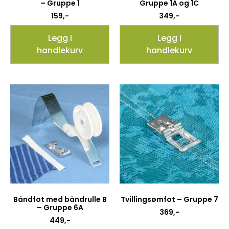
– Gruppe 1
Gruppe 1A og 1C
159
,-
349
,-
Legg i
Legg i
handlekurv
handlekurv
Båndfot med båndrulle B
Tvillingsømfot – Gruppe 7
– Gruppe 6A
369
,-
449
,-