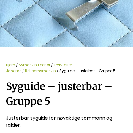
Hjem
/
Symaskintilbehør
/
Trykkføtter
Janome
/
Rettsømsmaskin
/ Syguide – justerbar – Gruppe 5
Syguide – justerbar –
Gruppe 5
Justerbar syguide for nøyaktige sømmonn og
falder.