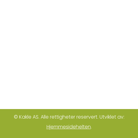
© Kakle AS. Alle rettigheter reservert. Utviklet av:
Hjemmesidehelten
.