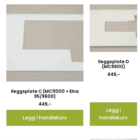
Ileggsplate D
(MC9900)
449
,-
Ileggsplate C (MC11000 + Elna
95/9600)
449
,-
Legg i
Legg i handlekurv
handlekurv