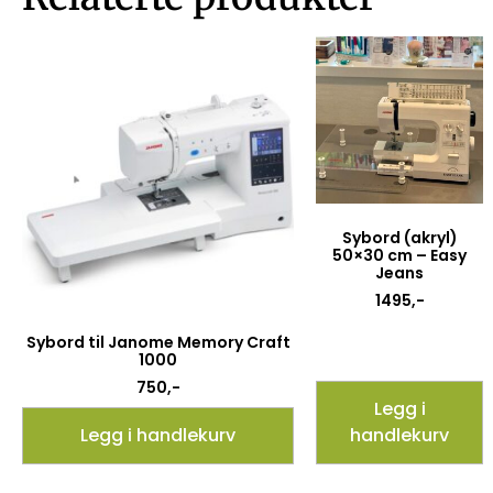
Sybord (akryl)
50×30 cm – Easy
Jeans
1495
,-
Sybord til Janome Memory Craft
1000
750
,-
Legg i
Legg i handlekurv
handlekurv