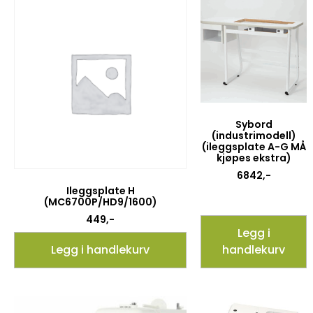
Sybord
(industrimodell)
(ileggsplate A-G MÅ
kjøpes ekstra)
6842
,-
Ileggsplate H
(MC6700P/HD9/1600)
449
,-
Legg i
Legg i handlekurv
handlekurv