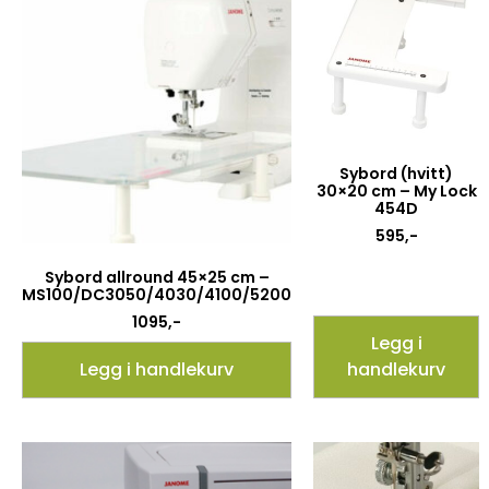
Sybord (hvitt)
30×20 cm – My Lock
454D
595
,-
Sybord allround 45×25 cm –
MS100/DC3050/4030/4100/5200
1095
,-
Legg i
Legg i handlekurv
handlekurv