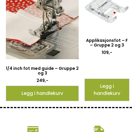
Applikasjonsfot – F
– Gruppe 2 og 3
109
,-
1/4 inch fot med guide – Gruppe 2
og 3
249
,-
Legg i
Legg i handlekurv
handlekurv