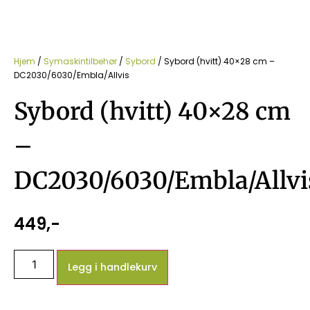
Hjem
/
Symaskintilbehør
/
Sybord
/ Sybord (hvitt) 40×28 cm –
DC2030/6030/Embla/Allvis
Sybord (hvitt) 40×28 cm
–
DC2030/6030/Embla/Allvi
449
,-
Legg i handlekurv