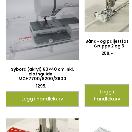
Bånd- og paljettfot
– Gruppe 2 og 3
259
,-
Sybord (akryl) 60×40 cm inkl.
clothguide –
MCH7700/8200/8900
1295
,-
Legg i
Legg i handlekurv
handlekurv