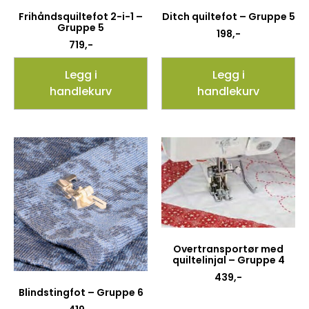
Frihåndsquiltefot 2-i-1 –
Ditch quiltefot – Gruppe 5
Gruppe 5
198
,-
719
,-
Legg i
Legg i
handlekurv
handlekurv
Overtransportør med
quiltelinjal – Gruppe 4
439
,-
Blindstingfot – Gruppe 6