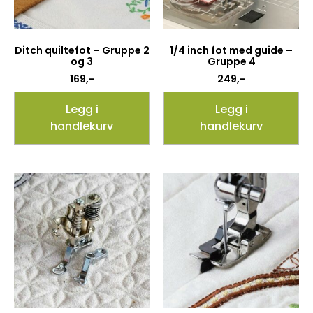
Ditch quiltefot – Gruppe 2
1/4 inch fot med guide –
og 3
Gruppe 4
169
,-
249
,-
Legg i
Legg i
handlekurv
handlekurv