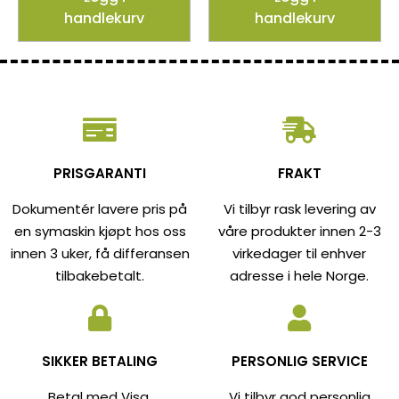
handlekurv
handlekurv
PRISGARANTI
FRAKT
Dokumentér lavere pris på
Vi tilbyr rask levering av
en symaskin kjøpt hos oss
våre produkter innen 2-3
innen 3 uker, få differansen
virkedager til enhver
tilbakebetalt.
adresse i hele Norge.
SIKKER BETALING
PERSONLIG SERVICE
Betal med Visa,
Vi tilbyr god personlig