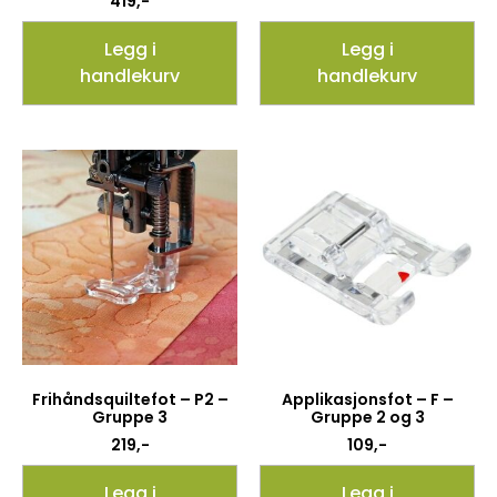
419
,-
Legg i
Legg i
handlekurv
handlekurv
Frihåndsquiltefot – P2 –
Applikasjonsfot – F –
Gruppe 3
Gruppe 2 og 3
219
,-
109
,-
Legg i
Legg i