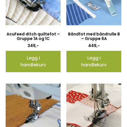
AcuFeed ditch quiltefot –
Båndfot med båndrulle B
Gruppe 1A og 1C
– Gruppe 6A
349
,-
449
,-
Legg i
Legg i
handlekurv
handlekurv