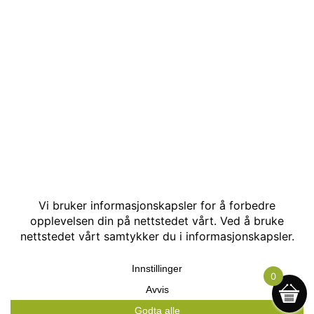
© Kakle AS. Alle rettigheter reservert. Utviklet av:
Hjemmesidehelten
.
0