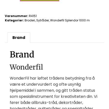
Varenummer:
R4151
Kategorier:
Broderi
,
Sytråder
,
Wonderfil Splendor 1000 m
Brand
Brand
Wonderfil
WonderFil har løftet trådens betydning fra å
være et undervurdert og ofte usynlig
hjelpemiddel i sømmen, og gitt tråden status
som spesialinstrument for kreativiteten din. Vi
fører både allbruks-tråd, dekortråder,
broderitråder, quiltetråder og spesialtråder