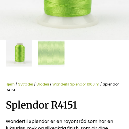
Hjem
/
Sytråder
/
Broderi
/
Wonderfil Splendor 1000 m
/ Splendor
R4151
Splendor R4151
Wonderfil Splendor er en rayontråd som har en
luksuriøs, myk og silkeaktig finish, som gir dine