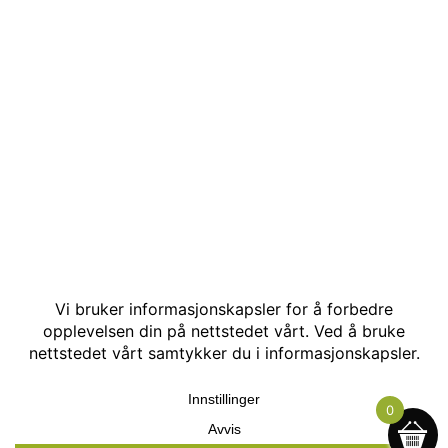
© Kakle AS. Alle rettigheter reservert. Utviklet av:
Hjemmesidehelten
.
0