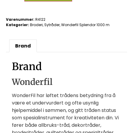
Varenummer:
R4122
Kategorier:
Broderi
,
Sytråder
,
Wonderfil Splendor 1000 m
Brand
Brand
Wonderfil
WonderFil har løftet trådens betydning fra å
være et undervurdert og ofte usynlig
hjelpemiddel i sømmen, og gitt tråden status
som spesialinstrument for kreativiteten din. Vi
fører både allbruks-tråd, dekortråder,
broderitråder, quiltetråder og spesialtråder