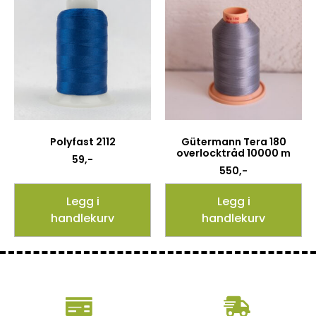
Polyfast 2112
Gütermann Tera 180
overlocktråd 10000 m
59
,-
550
,-
Legg i
Legg i
handlekurv
handlekurv