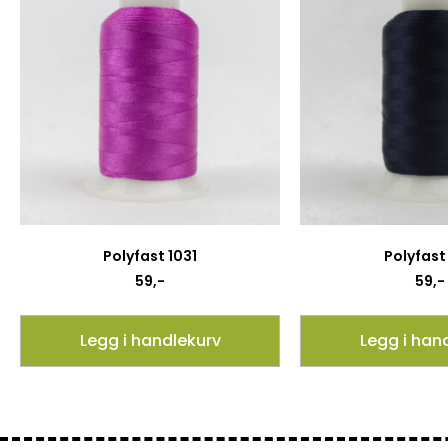
Polyfast 1031
Polyfast 
59
,-
59
,-
Legg i handlekurv
Legg i han