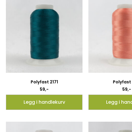
Polyfast 2171
Polyfast
59
,-
59
,-
Legg i handlekurv
Legg i han