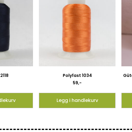
2118
Polyfast 1034
Güt
59
,-
dlekurv
Legg i handlekurv