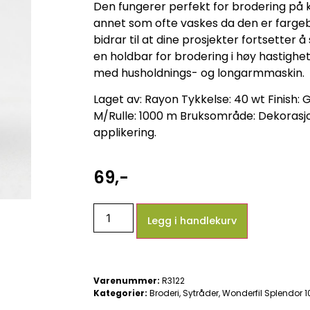
Den fungerer perfekt for brodering på 
annet som ofte vaskes da den er farge
bidrar til at dine prosjekter fortsetter 
en holdbar for brodering i høy hastighet
med husholdnings- og longarmmaskin.
Laget av: Rayon Tykkelse: 40 wt Finish: G
M/Rulle: 1000 m Bruksområde: Dekorasjo
applikering.
69
,-
Legg i handlekurv
Varenummer:
R3122
Kategorier:
Broderi
,
Sytråder
,
Wonderfil Splendor 