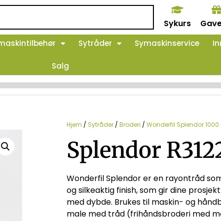
Sykurs
Gave
maskintilbehør
Sytråder
Symaskinservice
In
Salg
Hjem
/
Sytråder
/
Broderi
/
Wonderfil Splendor 1000
Splendor R312
Wonderfil Splendor er en rayontråd som
og silkeaktig finish, som gir dine prosjek
med dybde. Brukes til maskin- og håndb
male med tråd (frihåndsbroderi med ma