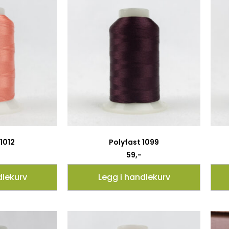
 1012
Polyfast 1099
59
,-
dlekurv
Legg i handlekurv