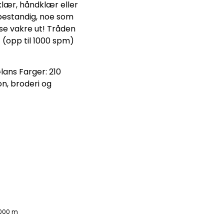
klær, håndklær eller
bestandig, noe som
å se vakre ut! Tråden
 (opp til 1000 spm)
lans Farger: 210
n, broderi og
1000 m