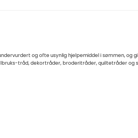
undervurdert og ofte usynlig hjelpemiddel i sømmen, og g
llbruks-tråd, dekortråder, broderitråder, quiltetråder og 