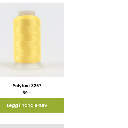
Polyfast 3267
59
,-
Legg i handlekurv