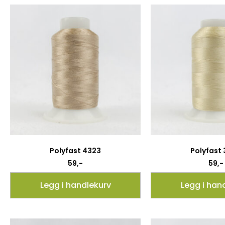
Polyfast 4323
Polyfast
59
,-
59
,-
Legg i handlekurv
Legg i han