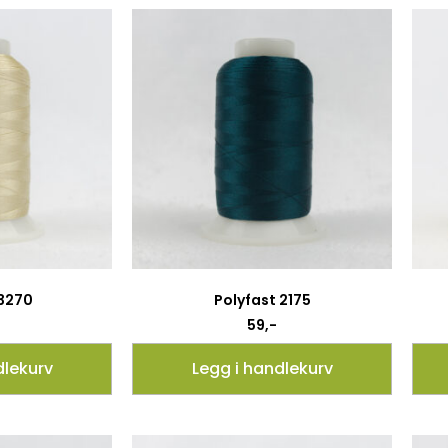
 3270
Polyfast 2175
59
,-
dlekurv
Legg i handlekurv