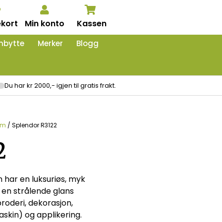
kort
Min konto
Kassen
nbytte
Merker
Blogg
Du har kr 2000,- igjen til gratis frakt.
 m
/ Splendor R3122
2
 har en luksuriøs, myk
t en strålende glans
roderi, dekorasjon,
skin) og applikering.