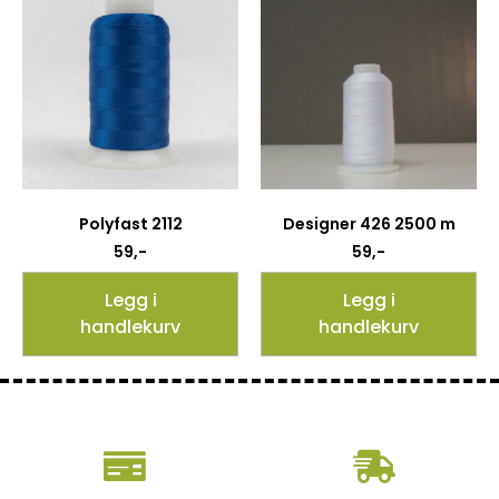
Polyfast 2112
Designer 426 2500 m
59
,-
59
,-
Legg i
Legg i
handlekurv
handlekurv