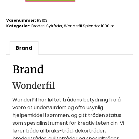
Varenummer:
R3103
Kategorier:
Broderi
,
Sytråder
,
Wonderfil Splendor 1000 m
Brand
Brand
Wonderfil
WonderFil har løftet trådens betydning fra å
være et undervurdert og ofte usynlig
hjelpemiddel i sømmen, og gitt tråden status
som spesialinstrument for kreativiteten din. Vi
fører både allbruks-tråd, dekortråder,
broderitråder, quiltetråder og spesialtråder