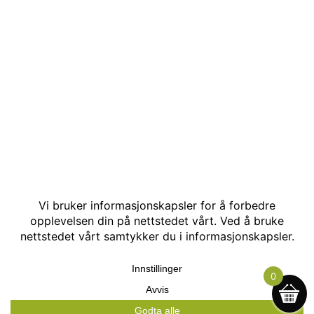
© Kakle AS. Alle rettigheter reservert. Utviklet av:
Hjemmesidehelten
.
0