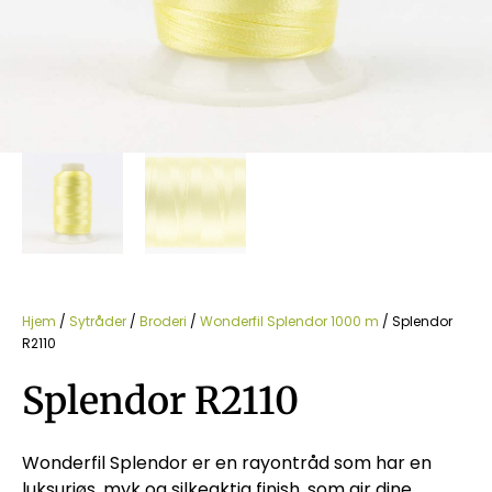
Hjem
/
Sytråder
/
Broderi
/
Wonderfil Splendor 1000 m
/ Splendor
R2110
Splendor R2110
Wonderfil Splendor er en rayontråd som har en
luksuriøs, myk og silkeaktig finish, som gir dine