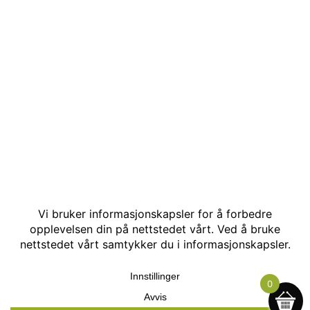
© Kakle AS. Alle rettigheter reservert. Utviklet av:
Hjemmesidehelten
.
0