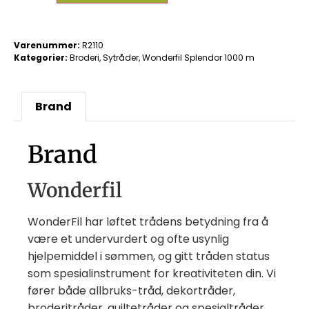
Varenummer:
R2110
Kategorier:
Broderi
,
Sytråder
,
Wonderfil Splendor 1000 m
Brand
Brand
Wonderfil
WonderFil har løftet trådens betydning fra å
være et undervurdert og ofte usynlig
hjelpemiddel i sømmen, og gitt tråden status
som spesialinstrument for kreativiteten din. Vi
fører både allbruks-tråd, dekortråder,
broderitråder, quiltetråder og spesialtråder