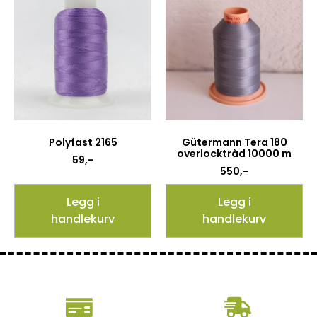
Polyfast 2165
Gütermann Tera 180
overlocktråd 10000 m
59
,-
550
,-
Legg i
Legg i
handlekurv
handlekurv