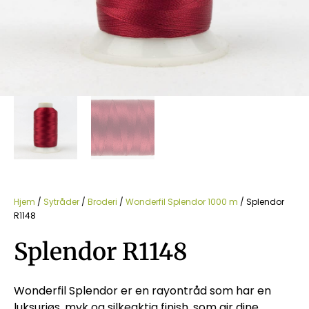
Hjem
/
Sytråder
/
Broderi
/
Wonderfil Splendor 1000 m
/ Splendor
R1148
Splendor R1148
Wonderfil Splendor er en rayontråd som har en
luksuriøs, myk og silkeaktig finish, som gir dine