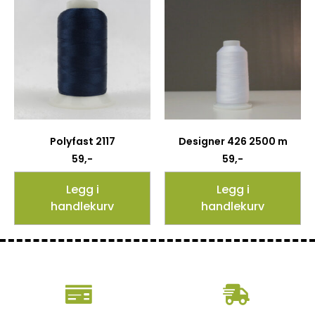
Polyfast 2117
Designer 426 2500 m
59
,-
59
,-
Legg i
Legg i
handlekurv
handlekurv