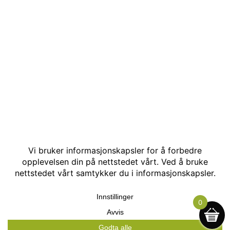
© Kakle AS. Alle rettigheter reservert. Utviklet av:
Hjemmesidehelten
.
0