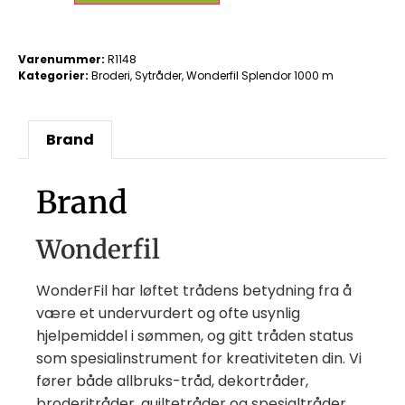
Varenummer:
R1148
Kategorier:
Broderi
,
Sytråder
,
Wonderfil Splendor 1000 m
Brand
Brand
Wonderfil
WonderFil har løftet trådens betydning fra å
være et undervurdert og ofte usynlig
hjelpemiddel i sømmen, og gitt tråden status
som spesialinstrument for kreativiteten din. Vi
fører både allbruks-tråd, dekortråder,
broderitråder, quiltetråder og spesialtråder